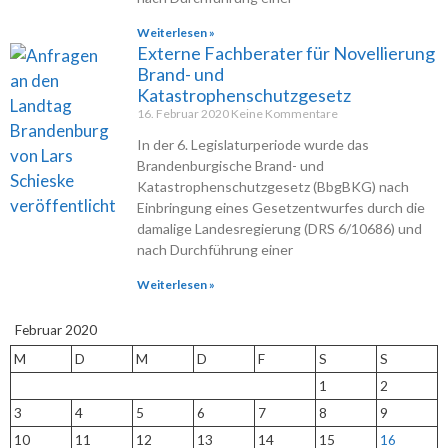
Weiterlesen »
Externe Fachberater für Novellierung
Brand- und
Katastrophenschutzgesetz
16. Februar 2020
Keine Kommentare
In der 6. Legislaturperiode wurde das
Brandenburgische Brand- und
Katastrophenschutzgesetz (BbgBKG) nach
Einbringung eines Gesetzentwurfes durch die
damalige Landesregierung (DRS 6/10686) und
nach Durchführung einer
Weiterlesen »
Februar 2020
M
D
M
D
F
S
S
1
2
3
4
5
6
7
8
9
10
11
12
13
14
15
16