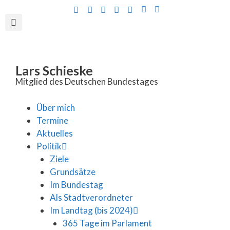
Inhalt
springen
Lars Schieske
Mitglied des Deutschen Bundestages
Über mich
Termine
Aktuelles
Politik
Ziele
Grundsätze
Im Bundestag
Als Stadtverordneter
Im Landtag (bis 2024)
365 Tage im Parlament