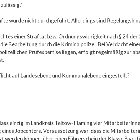
zulässig.“
räfte wurde nicht durchgeführt. Allerdings sind Regelungshin
dachtes einer Straftat bzw. Ordnungswidrigkeit nach § 24 de
ie Bearbeitung durch die Kriminalpolizei. Bei Verdacht eine
polizeilichen Prüfexpertise liegen, erfolgt regelmäßig zur a
t.
flicht auf Landesebene und Kommunalebene eingestellt?
ss einzig im Landkreis Teltow- Fläming vier Mitarbeiterinne
g eines Jobcenters. Voraussetzung war, dass die Mitarbeiterin
etzt werden können, über einen Führerschein der Klasse B ve