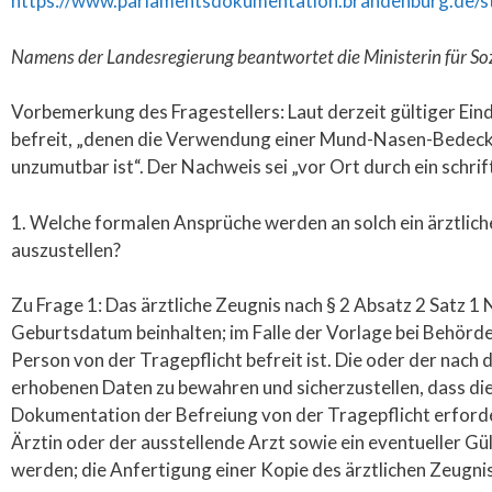
https://www.parlamentsdokumentation.brandenburg.de/s
Namens der Landesregierung beantwortet die Ministerin für Sozi
Vorbemerkung des Fragestellers: Laut derzeit gültiger 
befreit, „denen die Verwendung einer Mund-Nasen-Bedeck
unzumutbar ist“. Der Nachweis sei „vor Ort durch ein schrif
1. Welche formalen Ansprüche werden an solch ein ärztliches
auszustellen?
Zu Frage 1: Das ärztliche Zeugnis nach § 2 Absatz 2 Satz
Geburtsdatum beinhalten; im Falle der Vorlage bei Behörd
Person von der Tragepflicht befreit ist. Die oder der nach
erhobenen Daten zu bewahren und sicherzustellen, dass die
Dokumentation der Befreiung von der Tragepflicht erforderl
Ärztin oder der ausstellende Arzt sowie ein eventueller G
werden; die Anfertigung einer Kopie des ärztlichen Zeugniss