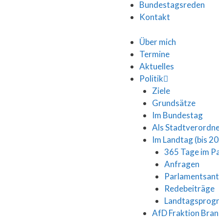
Bundestagsreden
Kontakt
Über mich
Termine
Aktuelles
Politik
Ziele
Grundsätze
Im Bundestag
Als Stadtverordn
Im Landtag (bis 2
365 Tage im P
Anfragen
Parlamentsan
Redebeiträge
Landtagspro
AfD Fraktion Bra