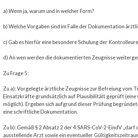
a) Wenn ja, warum und in welcher Form?
b) Welche Vorgaben sind im Falle der Dokumentation ärztli
c) Gab es hierfür eine besondere Schulung der Kontrolleur
d) An wen werden die dokumentierten Zeugnisse weiterge
Zu Frage 5:
Zu a): Vorgelegte ärztliche Zeugnisse zur Befreiung vom 
Einsatzkräfte grundsätzlich auf Plausibilitäẗt geprüft (ei
möglich). Ergeben sich aufgrund dieser Prüfung begründete 
eine schriftliche Dokumentation.
Zu b): Gemäß § 2 Absatz 2 der 4.SARS-CoV-2-EindV „darf di
ausstellende Arzt sowie ein eventueller Gültigkeitszeitra