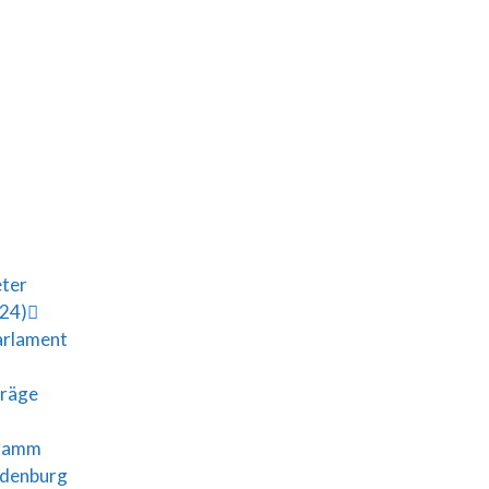
eter
024)
arlament
träge
gramm
ndenburg