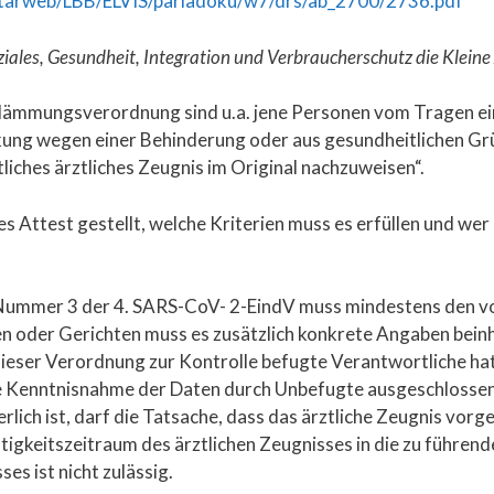
tarweb/LBB/ELVIS/parladoku/w7/drs/ab_2700/2736.pdf
ales, Gesundheit, Integration und Verbraucherschutz die Kleine 
Eindämmungsverordnung sind u.a. jene Personen vom Tragen
ung wegen einer Behinderung oder aus gesundheitlichen Grü
tliches ärztliches Zeugnis im Original nachzuweisen“.
 Attest gestellt, welche Kriterien muss es erfüllen und wer i
 1 Nummer 3 der 4. SARS-CoV- 2-EindV muss mindestens den 
en oder Gerichten muss es zusätzlich konkrete Angaben bein
 dieser Verordnung zur Kontrolle befugte Verantwortliche hat
 Kenntnisnahme der Daten durch Unbefugte ausgeschlossen is
ich ist, darf die Tatsache, dass das ärztliche Zeugnis vorge
ültigkeitszeitraum des ärztlichen Zeugnisses in die zu füh
es ist nicht zulässig.