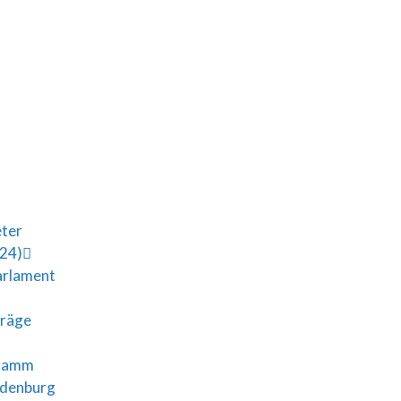
eter
024)
arlament
träge
gramm
ndenburg