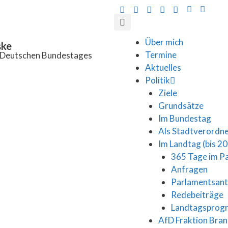
Über mich
ske
Termine
s Deutschen Bundestages
Aktuelles
Politik
Ziele
Grundsätze
Im Bundestag
Als Stadtverordn
Im Landtag (bis 2
365 Tage im P
Anfragen
Parlamentsan
Redebeiträge
Landtagspro
AfD Fraktion Bra