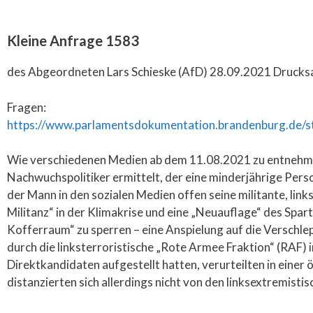
Kleine Anfrage 1583
des Abgeordneten Lars Schieske (AfD) 28.09.2021 Drucksa
Fragen:
https://www.parlamentsdokumentation.brandenburg.de/s
Wie verschiedenen Medien ab dem 11.08.2021 zu entnehme
Nachwuchspolitiker ermittelt, der eine minderjährige Perso
der Mann in den sozialen Medien offen seine militante, lin
Militanz“ in der Klimakrise und eine „Neuauflage“ des Spa
Kofferraum“ zu sperren – eine Anspielung auf die Verschl
durch die linksterroristische „Rote Armee Fraktion“ (RAF)
Direktkandidaten aufgestellt hatten, verurteilten in einer
distanzierten sich allerdings nicht von den linksextremist