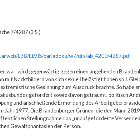
che 7/4287 (3 S.)
tarweb/LBB/ELVIS/parladoku/w7/drs/ab_4200/4287.pdf
n war, wird gegenwärtig gegen einen angehenden Brandenb
n mit Nacktbildern von sich sexuell belästigt haben soll. Gle
ksextremistische Gesinnung zum Ausdruck brachte. So habe er
rtakusbundes gefordert sowie davon geträumt, politisch An
eppung und anschließende Ermordung des Arbeitgeberpräsid
 im Jahr 1977. Die Brandenburger Grünen, die den Mann 2019
 öffentlichen Stellungnahme das „unaufgeforderte Versenden
ischen Gewaltphantasien der Person.