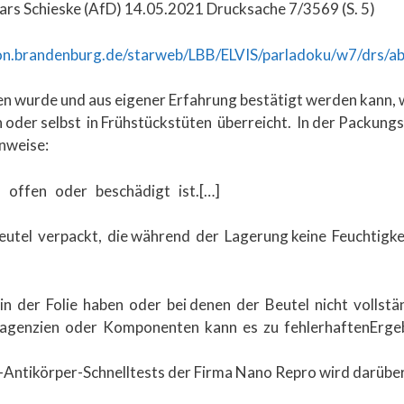
rs Schieske (AfD) 14.05.2021 Drucksache 7/3569 (S. 5)
on.brandenburg.de/starweb/LBB/ELVIS/parladoku/w7/drs/
n wurde und aus eigener Erfahrung bestätigt werden kann, w
n oder selbst in Frühstückstüten überreicht. In der Packun
nweise:
 offen oder beschädigt ist.[…]
eutel verpackt, die während der Lagerung keine Feuchtigkei
n der Folie haben oder bei denen der Beutel nicht vollstä
agenzien oder Komponenten kann es zu fehlerhaftenErge
ntikörper-Schnelltests der Firma Nano Repro wird darüber