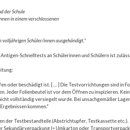
nd der Schule
innen in einem verschlossenen
 volljährigen Schüler/innen ausgehä
ndigt.“
Antigen-Schnelltests an Schülerinnen und Schülern ist zuläss
itung:
n oder beschädigt ist. [ … ] Die Testvorrichtungen sind in F
n. Jeder Folienbeutel ist vor dem Öffnen zu inspizieren. Kei
 nicht vollständig versiegelt wurde. Bei unsachgemäßer Lag
 Ergebnissen kommen.“
n der Testbestandteile (Abstrichtupfer, Testkassette etc.).
) der Sekundärverpackung (= Umkarton oder Transportverpack