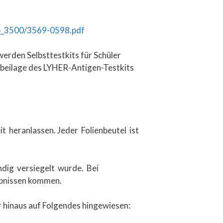
ab_3500/3569-0598.pdf
erden Selbsttestkits für Schüler
gsbeilage des LYHER-Antigen-Testkits
t heranlassen. Jeder Folienbeutel ist
ndig versiegelt wurde. Bei
bnissen kommen.
 hinaus auf Folgendes hingewiesen: