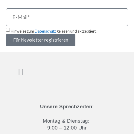
Hinweise zum
Datenschutz
gelesen und aktzeptiert.
Für Newsletter registrieren
Aktuelles und Blog
Datenschutz & Cookie-Hinweise
Unsere Sprechzeiten:
Montag & Dienstag:
9:00 – 12:00 Uhr