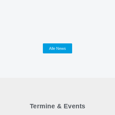
28. Juli 2026
Spahns Rücktritt zeigt die
Doppelmoral der Union
Mehr dazu
Alle News
Termine & Events