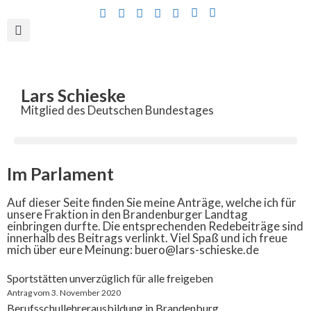
Inhalt
springen
Lars Schieske
Mitglied des Deutschen Bundestages
Im Parlament
Auf dieser Seite finden Sie meine Anträge, welche ich für
unsere Fraktion in den Brandenburger Landtag
einbringen durfte. Die entsprechenden Redebeiträge sind
innerhalb des Beitrags verlinkt. Viel Spaß und ich freue
mich über eure Meinung:
buero@lars-schieske.de
Sportstätten unverzüglich für alle freigeben
Antrag vom 3. November 2020
Berufsschullehrerausbildung in Brandenburg