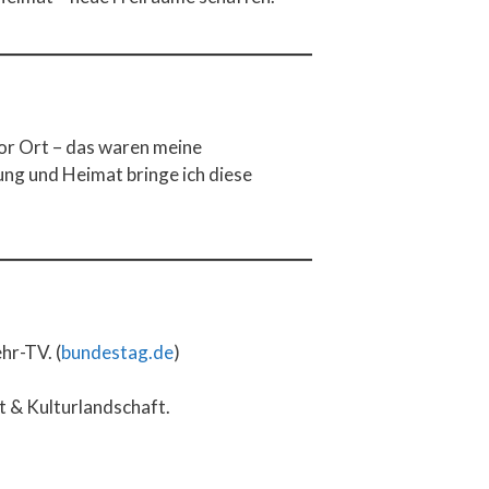
or Ort – das waren meine
ung und Heimat bringe ich diese
r-TV. (
bundestag.de
)
t & Kulturlandschaft.