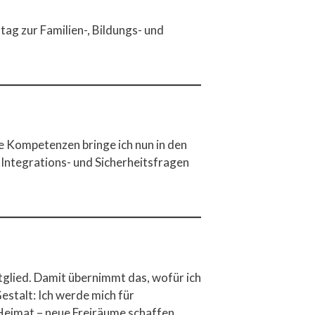
tag zur Familien-, Bildungs- und
e Kompetenzen bringe ich nun in den
, Integrations- und Sicherheitsfragen
glied. Damit übernimmt das, wofür ich
estalt: Ich werde mich für
Heimat – neue Freiräume schaffen.