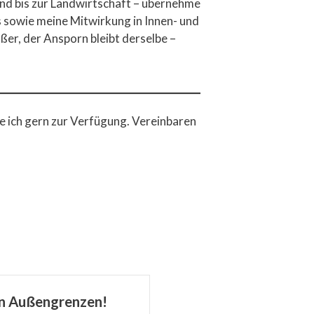
end bis zur Landwirtschaft – übernehme
s sowie meine Mitwirkung in Innen- und
er, der Ansporn bleibt derselbe –
e ich gern zur Verfügung. Vereinbaren
en Außengrenzen!
Die nächste Sau wird 