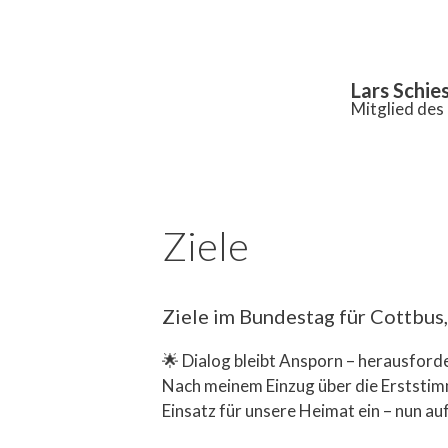
Inhalt
springen
Lars Schie
Mitglied de
Ziele
Ziele im Bundestag für Cottbus
🌟 Dialog bleibt Ansporn – herausford
Nach meinem Einzug über die Erststim
Einsatz für unsere Heimat ein – nun a