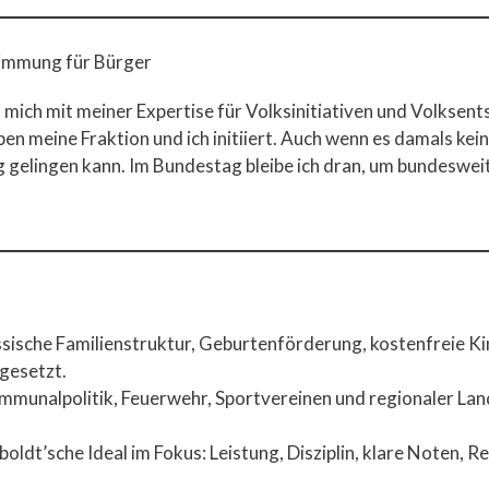
timmung für Bürger
mich mit meiner Expertise für Volksinitiativen und Volksent
 meine Fraktion und ich initiiert. Auch wenn es damals keine
g gelingen kann. Im Bundestag bleibe ich dran, um bundeswe
assische Familienstruktur, Geburtenförderung, kostenfreie 
gesetzt.
mmunalpolitik, Feuerwehr, Sportvereinen und regionaler Lan
boldt’sche Ideal im Fokus: Leistung, Disziplin, klare Noten, 