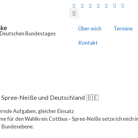
ske
Über mich
Termine
s Deutschen Bundestages
Kontakt
, Spree‑Neiße und Deutschland 🇩🇪
ernde Aufgaben, gleicher Einsatz
me für den Wahlkreis Cottbus – Spree‑Neiße setze ich mich
uf Bundesebene.