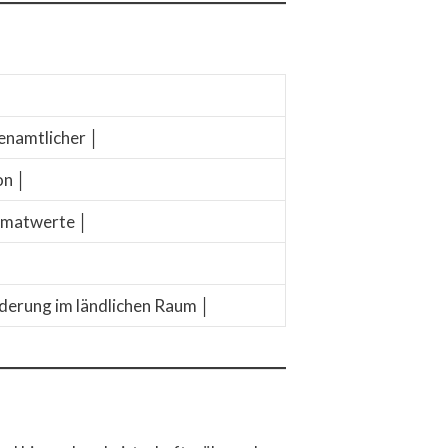
enamtlicher │
on │
eimatwerte │
│
örderung im ländlichen Raum │