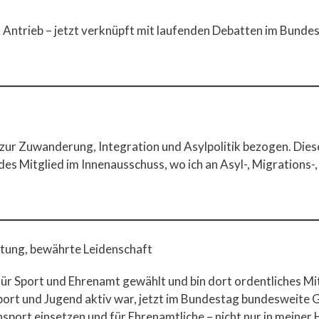
n Antrieb – jetzt verknüpft mit laufenden Debatten im Bundes
 zur Zuwanderung, Integration und Asylpolitik bezogen. Dies
ndes Mitglied im Innenausschuss, wo ich an Asyl-, Migrations-
tung, bewährte Leidenschaft
r Sport und Ehrenamt gewählt und bin dort ordentliches Mit
port und Jugend aktiv war, jetzt im Bundestag bundesweite G
port einsetzen und für Ehrenamtliche – nicht nur in meiner 