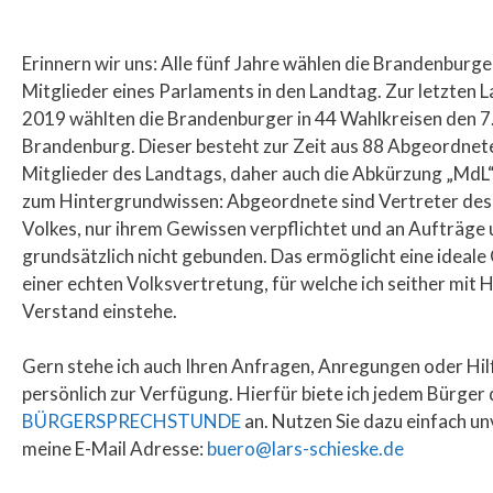
Erinnern wir uns: Alle fünf Jahre wählen die Brandenburge
Mitglieder eines Parlaments in den Landtag. Zur letzten
2019 wählten die Brandenburger in 44 Wahlkreisen den 7
Brandenburg. Dieser besteht zur Zeit aus 88 Abgeordnet
Mitglieder des Landtags, daher auch die Abkürzung „MdL
zum Hintergrundwissen: Abgeordnete sind Vertreter de
Volkes, nur ihrem Gewissen verpflichtet und an Aufträg
grundsätzlich nicht gebunden. Das ermöglicht eine ideal
einer echten Volksvertretung, für welche ich seither mit 
Verstand einstehe.
Gern stehe ich auch Ihren Anfragen, Anregungen oder Hi
persönlich zur Verfügung. Hierfür biete ich jedem Bürger
BÜRGERSPRECHSTUNDE
an. Nutzen Sie dazu einfach un
meine E-Mail Adresse:
buero@lars-schieske.de