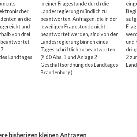
laments
in einer Fragestunde durch die
eing
elektronischer
Landesregierung mündlich zu
Begi
denten an die
beantworten. Anfragen, die in der
aufg
ngereicht und
jeweiligen Fragestunde nicht
Frag
rhalb von drei
beantwortet werden, sind von der
werd
h beantwortet
Landesregierung binnen eines
und 
57
Tages schriftlich zu beantworten
drin
des Landtages
(§ 60 Abs. 1 und Anlage 2
2 zu
Geschäftsordnung des Landtages
Land
Brandenburg).
re bisherigen kleinen Anfragen