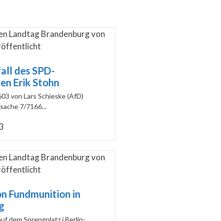
all des SPD-
n Erik Stohn
603 von Lars Schieske (AfD)
sache 7/7166...
23
n Fundmunition in
g
f dem Sprengplatz i Berlin-