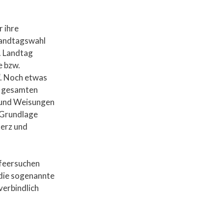
r ihre
 Landtagswahl
. Landtag
e bzw.
“. Noch etwas
s gesamten
e und Weisungen
e Grundlage
Herz und
lfeersuchen
 die sogenannte
verbindlich