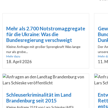
Mehr als 2.700 Notstromaggregate
Gewa
für die Ukraine: Was die
Bund
Bundesregierung verschweigt
Dun
Kleine Anfrage mit großer Sprengkraft Was lange
Der Am
nur als grobe...
unsere
Mehr dazu
Mehr d
18. April 2026
11. M
Schleuserkriminalität im Land
Entw
Brandenburg seit 2015
Rett
ents
Kleine Anfrage 2519 von Lars Schieske (AfD)