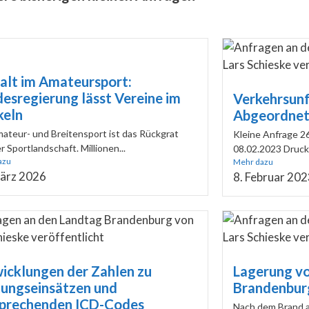
lt im Amateursport:
esregierung lässt Vereine im
Verkehrsunf
keln
Abgeordnete
ateur- und Breitensport ist das Rückgrat
Kleine Anfrage 2
r Sportlandschaft. Millionen...
08.02.2023 Druck
azu
Mehr dazu
ärz 2026
8. Februar 20
icklungen der Zahlen zu
Lagerung vo
ungseinsätzen und
Brandenbur
prechenden ICD-Codes
Nach dem Brand au