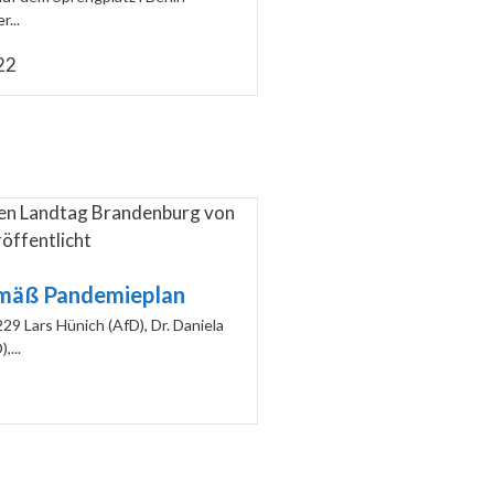
...
22
mäß Pandemieplan
29 Lars Hünich (AfD), Dr. Daniela
...