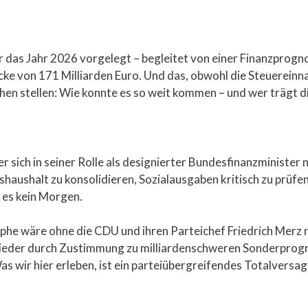
das Jahr 2026 vorgelegt – begleitet von einer Finanzprognos
cke von 171 Milliarden Euro. Und das, obwohl die Steuereinn
chen stellen: Wie konnte es so weit kommen – und wer trägt 
 sich in seiner Rolle als designierter Bundesfinanzminister n
shaushalt zu konsolidieren, Sozialausgaben kritisch zu prüfen
e es kein Morgen.
rophe wäre ohne die CDU und ihren Parteichef Friedrich Merz 
 wieder durch Zustimmung zu milliardenschweren Sonderprog
 wir hier erleben, ist ein parteiübergreifendes Totalversag