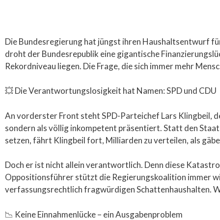
Die Bundesregierung hat jüngst ihren Haushaltsentwurf für 
droht der Bundesrepublik eine gigantische Finanzierungslü
Rekordniveau liegen. Die Frage, die sich immer mehr Mens
💥 Die Verantwortungslosigkeit hat Namen: SPD und CDU
An vorderster Front steht SPD-Parteichef Lars Klingbeil, der
sondern als völlig inkompetent präsentiert. Statt den Staat
setzen, fährt Klingbeil fort, Milliarden zu verteilen, als gäb
Doch er ist nicht allein verantwortlich. Denn diese Katast
Oppositionsführer stützt die Regierungskoalition immer
verfassungsrechtlich fragwürdigen Schattenhaushalten. Was
📉 Keine Einnahmenlücke – ein Ausgabenproblem