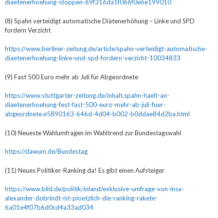
diaetenerhoehung-stoppen-69f316da1f066f0e6e199010
(8) Spahn verteidigt automatische Diätenerhöhung – Linke und SPD
fordern Verzicht
https://www.berliner-zeitung.de/article/spahn-verteidigt-automatische-
diaetenerhoehung-linke-und-spd-fordern-verzicht-10034833
(9) Fast 500 Euro mehr ab Juli für Abgeordnete
https://www.stuttgarter-zeitung.de/inhalt.spahn-haelt-an-
diaetenerhoehung-fest-fast-500-euro-mehr-ab-juli-fuer-
abgeordnete.e5890163-646d-4d04-b002-b0ddae84d2ba.html
(10) Neueste Wahlumfragen im Wahltrend zur Bundestagswahl
https://dawum.de/Bundestag
(11) Neues Politiker-Ranking da! Es gibt einen Aufsteiger
https://www.bild.de/politik/inland/exklusive-umfrage-von-insa-
alexander-dobrindt-ist-ploetzlich-die-ranking-rakete-
6a01e4f07b6d0cd4a33ad034