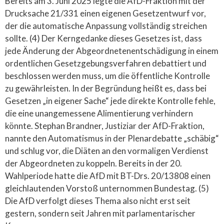
Bereits am 3. Juni 2025 legte die AfD-Fraktion mit der
Drucksache 21/331 einen eigenen Gesetzentwurf vor,
der die automatische Anpassung vollständig streichen
sollte. (4) Der Kerngedanke dieses Gesetzes ist, dass
jede Änderung der Abgeordnetenentschädigung in einem
ordentlichen Gesetzgebungsverfahren debattiert und
beschlossen werden muss, um die öffentliche Kontrolle
zu gewährleisten. In der Begründung heißt es, dass bei
Gesetzen „in eigener Sache“ jede direkte Kontrolle fehle,
die eine unangemessene Alimentierung verhindern
könnte. Stephan Brandner, Justiziar der AfD-Fraktion,
nannte den Automatismus in der Plenardebatte „schäbig“
und schlug vor, die Diäten an den vormaligen Verdienst
der Abgeordneten zu koppeln. Bereits in der 20.
Wahlperiode hatte die AfD mit BT-Drs. 20/13808 einen
gleichlautenden Vorstoß unternommen Bundestag. (5)
Die AfD verfolgt dieses Thema also nicht erst seit
gestern, sondern seit Jahren mit parlamentarischer