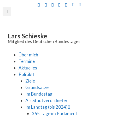
Inhalt
springen
Lars Schieske
Mitglied des Deutschen Bundestages
Über mich
Termine
Aktuelles
Politik
Ziele
Grundsätze
Im Bundestag
Als Stadtverordneter
Im Landtag (bis 2024)
365 Tage im Parlament