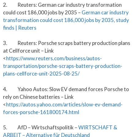
2. Reuters: German car industry transformation
could cost 186,000 jobs by 2035 –
German car industry
transformation could cost 186,000 jobs by 2035, study
finds | Reuters
3. Reuters: Porsche scraps battery production plans
at Cellforce unit – Link
<
https://www.reuters.com/business/autos-
transportation/porsche-scraps-battery-production-
plans-cellforce-unit-2025-08-25/
4. Yahoo Autos: Slow EV demand forces Porsche to
rely on Chinese batteries – Link
<
https://autos.yahoo.com/articles/slow-ev-demand-
forces-porsche-161800174.html
5. AfD – Wirtschaftspolitik –
WIRTSCHAFT &
ARBEIT – Alternative für Deutschland