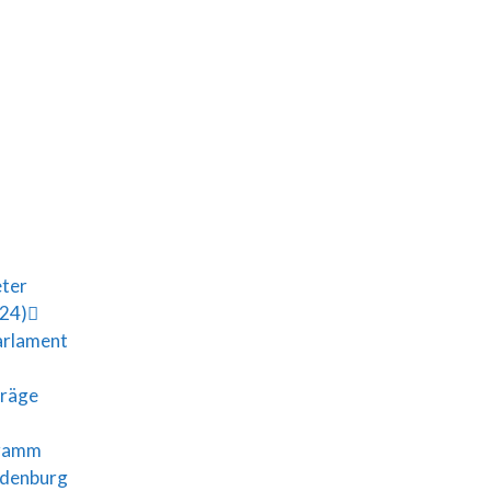
eter
024)
arlament
träge
gramm
ndenburg