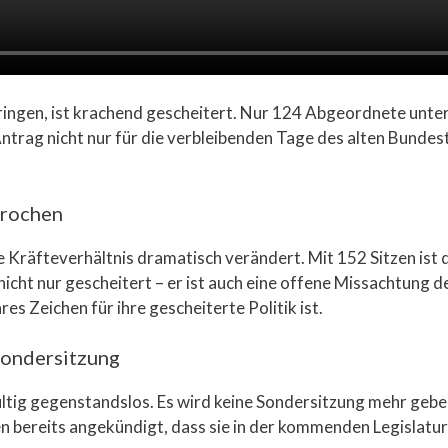
ingen, ist krachend gescheitert. Nur 124 Abgeordnete unterst
trag nicht nur für die verbleibenden Tage des alten Bundesta
prochen
 Kräfteverhältnis dramatisch verändert. Mit 152 Sitzen ist 
nicht nur gescheitert – er ist auch eine offene Missachtung 
es Zeichen für ihre gescheiterte Politik ist.
Sondersitzung
ltig gegenstandslos. Es wird keine Sondersitzung mehr geb
ben bereits angekündigt, dass sie in der kommenden Legislat