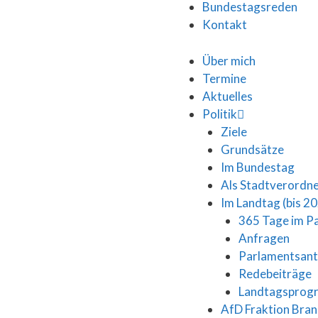
Bundestagsreden
Kontakt
Über mich
Termine
Aktuelles
Politik
Ziele
Grundsätze
Im Bundestag
Als Stadtverordn
Im Landtag (bis 2
365 Tage im P
Anfragen
Parlamentsan
Redebeiträge
Landtagspro
AfD Fraktion Bra