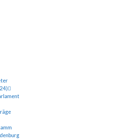
eter
024)
arlament
träge
gramm
ndenburg