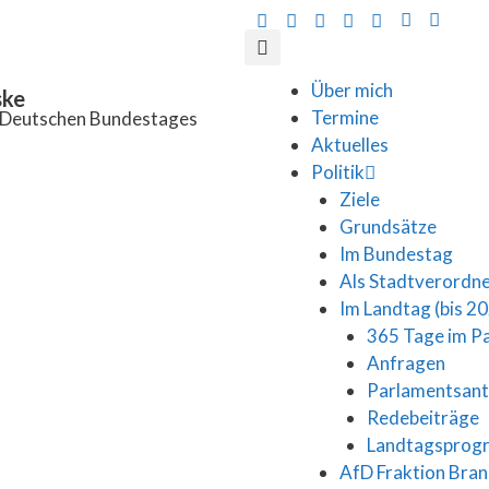
Über mich
ske
Termine
s Deutschen Bundestages
Aktuelles
Politik
Ziele
Grundsätze
Im Bundestag
Als Stadtverordn
Im Landtag (bis 2
365 Tage im P
Anfragen
Parlamentsan
Redebeiträge
Landtagspro
AfD Fraktion Bra