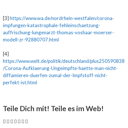
[3]
https://www.wa.de/nordrhein-westfalen/corona-
impfungen-katastrophale-fehleinschaetzung-
auffrischung-lungenarzt-thomas-voshaar-moerser-
modell-zr-92880707.html
[4]
https://www.welt.de/politik/deutschland/plus250590838
/Corona-Aufklaerung-Ungeimpfte-haette-man-nicht-
diffamieren-duerfen-zumal-der-Impfstoff-nicht-
perfekt-ist.html
Teile Dich mit! Teile es im Web!