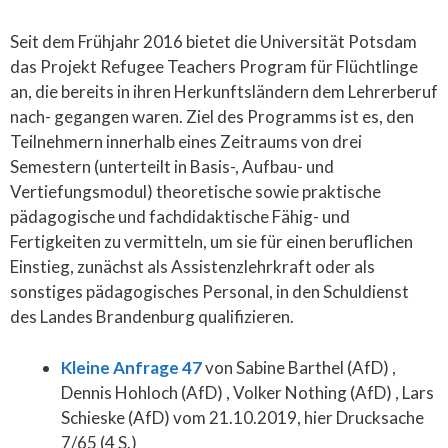
Seit dem Frühjahr 2016 bietet die Universität Potsdam
das Projekt Refugee Teachers Program für Flüchtlinge
an, die bereits in ihren Herkunftsländern dem Lehrerberuf
nach- gegangen waren. Ziel des Programms ist es, den
Teilnehmern innerhalb eines Zeitraums von drei
Semestern (unterteilt in Basis-, Aufbau- und
Vertiefungsmodul) theoretische sowie praktische
pädagogische und fachdidaktische Fähig- und
Fertigkeiten zu vermitteln, um sie für einen beruflichen
Einstieg, zunächst als Assistenzlehrkraft oder als
sonstiges pädagogisches Personal, in den Schuldienst
des Landes Brandenburg qualifizieren.
Kleine Anfrage 47
von Sabine Barthel (AfD) ,
Dennis Hohloch (AfD) , Volker Nothing (AfD) , Lars
Schieske (AfD) vom 21.10.2019, hier Drucksache
7/65 (4 S.)