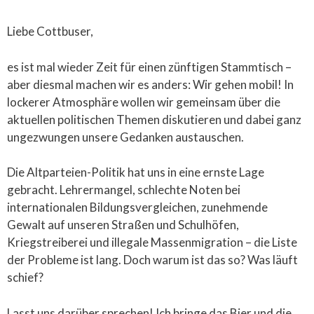
Liebe Cottbuser,
es ist mal wieder Zeit für einen zünftigen Stammtisch –
aber diesmal machen wir es anders: Wir gehen mobil! In
lockerer Atmosphäre wollen wir gemeinsam über die
aktuellen politischen Themen diskutieren und dabei ganz
ungezwungen unsere Gedanken austauschen.
Die Altparteien-Politik hat uns in eine ernste Lage
gebracht. Lehrermangel, schlechte Noten bei
internationalen Bildungsvergleichen, zunehmende
Gewalt auf unseren Straßen und Schulhöfen,
Kriegstreiberei und illegale Massenmigration – die Liste
der Probleme ist lang. Doch warum ist das so? Was läuft
schief?
Lasst uns darüber sprechen! Ich bringe das Bier und die