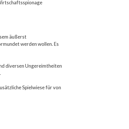
Wirtschaftsspionage
iesem äußerst
evormundet werden wollen. Es
nd diversen Ungereimtheiten
.
usätzliche Spielwiese für von