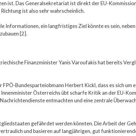
en ist. Das Generalsekretariat ist direkt der EU-Kommission
 Richtung ist also sehr wahrscheinlich.
e Informationen, ein langfristiges Ziel könnte es sein, neben
zubauen [2].
 griechische Finanzminister Yanis Varoufakis hat bereits Verg
 FPÖ-Bundesparteiobmann Herbert Kickl, dass es sich um ein
e Innenminister Österreichs übt scharfe Kritik an der EU-Kom
n Nachrichtendienste entmachten und eine zentrale Überwac
Mitgliedstaaten gefährdet werden könnten. Die Arbeit der Geh
 vertraulich und basieren auf langjährigen, gut funktioniere