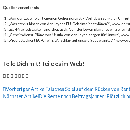
Quellenverzeichnis
[1] „Von der Leyen plant eigenen Geheimdienst – Vorhaben sorgt für Unmu
[2] „Was steckt hinter von der Leyens EU-Geheimdienstplänen?“, www.der
[3] „EU-Mitgliedstaaten sind skeptisch: Von der Leyen plant neuen Geheim
[4] „Geheimdienst-Pläne von Ursula von der Leyen sorgen für Unmut“, ww
[5] „Kickl attackiert EU-Chefin: „Anschlag auf unsere Souveränität““, www
Teile Dich mit! Teile es im Web!
Vorheriger Artikel
Falsches Spiel auf dem Rücken von Ren
Nächster Artikel
Die Rente nach Beitragsjahren: Plötzlich 