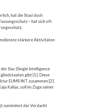
ich, hat die Stasi doch
assungsschutz – hat sich oft
erungsschutz.
imdienste stärkere Aktivitäten
r Siac (Single Intelligence
gliedstaaten gibt [1]. Diese
ruktur EUMS INT zusammen [2].
a Kallas, soll im Zuge seiner
gt zumindest der Verdacht