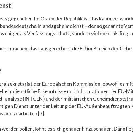
enst!
is gegenüber. Im Osten der Republik ist das kaum verwunderl
er bundesdeutsche Inlandsgeheimdienst – der sogenannte Verf
et weniger als Verfassungsschutz, sondern viel mehr als Regi
Runde machen, dass ausgerechnet die EU im Bereich der Gehe
?
alsekretariat der Europäischen Kommission, obwohl es mit de
geheimdienstliche Erkenntnisse und Informationen der EU-Mit
d -analyse (INTCEN) und der militärischen Geheimdienstst
gen Dienst unter der Leitung der EU-Außenbeauftragten Kaj
sion zuarbeiten [3].
erden sollen, lohnt es sich genauer hinzuschauen. Dann lie