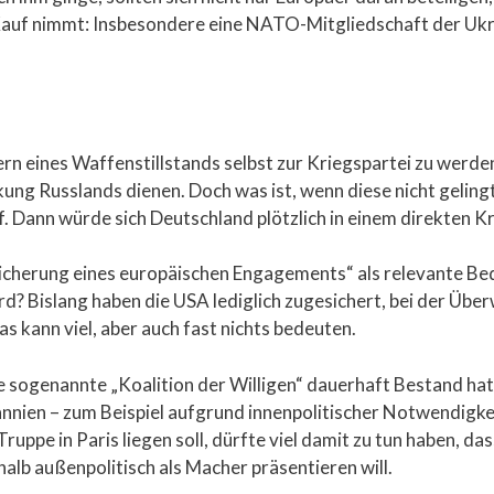
in Kauf nimmt: Insbesondere eine NATO-Mitgliedschaft der Uk
ern eines Waffenstillstands selbst zur Kriegspartei zu werde
ung Russlands dienen. Doch was ist, wenn diese nicht geling
. Dann würde sich Deutschland plötzlich in einem direkten Kr
icherung eines europäischen Engagements“ als relevante Bed
d? Bislang haben die USA lediglich zugesichert, bei der Üb
 kann viel, aber auch fast nichts bedeuten.
 sogenannte „Koalition der Willigen“ dauerhaft Bestand hat 
nnien – zum Beispiel aufgrund innenpolitischer Notwendigkei
ppe in Paris liegen soll, dürfte viel damit zu tun haben, da
alb außenpolitisch als Macher präsentieren will.