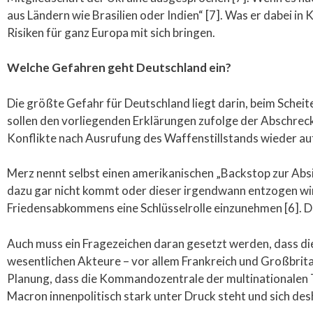
aus Ländern wie Brasilien oder Indien“ [7]. Was er dabei 
Risiken für ganz Europa mit sich bringen.
Welche Gefahren geht Deutschland ein?
Die größte Gefahr für Deutschland liegt darin, beim Scheit
sollen den vorliegenden Erklärungen zufolge der Abschreck
Konflikte nach Ausrufung des Waffenstillstands wieder auf
Merz nennt selbst einen amerikanischen „Backstop zur Abs
dazu gar nicht kommt oder dieser irgendwann entzogen wir
Friedensabkommens eine Schlüsselrolle einzunehmen [6]. Das
Auch muss ein Fragezeichen daran gesetzt werden, dass die
wesentlichen Akteure – vor allem Frankreich und Großbrita
Planung, dass die Kommandozentrale der multinationalen Tru
Macron innenpolitisch stark unter Druck steht und sich desh