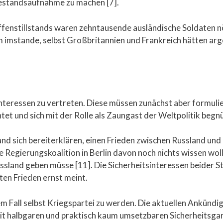
Bestandsaufnahme zu machen [7].
ffenstillstands waren zehntausende ausländische Soldaten n
um imstande, selbst Großbritannien und Frankreich hätten ar
nteressen zu vertreten. Diese müssen zunächst aber formuli
et und sich mit der Rolle als Zaungast der Weltpolitik begn
and sich bereiterklären, einen Frieden zwischen Russland und
e Regierungskoalition in Berlin davon noch nichts wissen wol
ussland geben müsse [11]. Die Sicherheitsinteressen beider 
en Frieden ernst meint.
em Fall selbst Kriegspartei zu werden. Die aktuellen Ankünd
it halbgaren und praktisch kaum umsetzbaren Sicherheitsgar