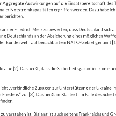
eser Aggregate Auswirkungen auf die Einsatzbereitschaft des
naler Notstromkapazitäten ergriffen werden. Dazu habe ich 
r berichten.
nzler Friedrich Merz zu bewerten, dass Deutschland sich an
igung Deutschlands an der Absicherung eines möglichen Waffen
g der Bundeswehr auf benachbartem NATO-Gebiet genannt [1
kraine [2]. Das heißt, dass die Sicherheitsgarantien zum eine
 sieht „verbindliche Zusagen zur Unterstützung der Ukraine im
riedens“ vor [3]. Das heißt im Klartext: Im Falle des Scheit
finden.
“ zu verstehen ist. Bislang ist auch seitens Frankreichs und G