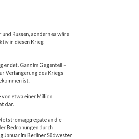
er und Russen, sondern es wäre
tiv in diesen Krieg
g endet. Ganz im Gegenteil –
zur Verlängerung des Kriegs
gekommen ist.
e von etwa einer Million
t dar.
 Notstromaggregate an die
nder Bedrohungen durch
g Januar im Berliner Südwesten