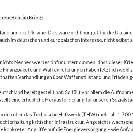
inem Bein im Krieg?
and und der Ukraine. Dies wäre nicht nur gut für die Ukrain
auch im deutschen und europäischen Interesse, nicht selbst ak
 nichts Nennenswertes dafür unternommen, dass dieser Krie
e Finanzpakete und Waffenlieferungen haben letztlich wohl 
rnsthaften Verhandlungen über Waffenstillstand und Frieden 
eutschland bereitgestellt hat. So fällt vor allem die Aufnahm
tellt eine erhebliche Herausforderung für unseren Sozialstaa
wurden über das Technische Hilfswerk (THW) mehr als 1.700
echterhaltung kritischer Infrastruktur. Angesichts wachse
konkreter Angriffe auf die Energieversorgung – wie Anfan