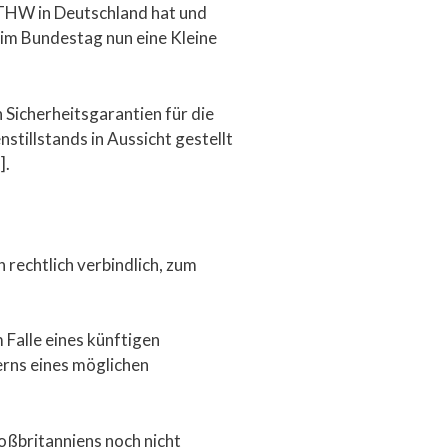
 THW in Deutschland hat und
im Bundestag nun eine Kleine
 Sicherheitsgarantien für die
stillstands in Aussicht gestellt
].
n rechtlich verbindlich, zum
 Falle eines künftigen
erns eines möglichen
roßbritanniens noch nicht