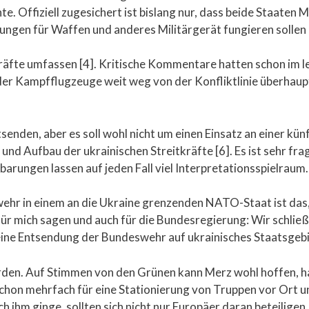
. Offiziell zugesichert ist bislang nur, dass beide Staaten M
tungen für Waffen und anderes Militärgerät fungieren sollen 
kräfte umfassen [4]. Kritische Kommentare hatten schon im le
r Kampfflugzeuge weit weg von der Konfliktlinie überhaupt 
nden, aber es soll wohl nicht um einen Einsatz an einer künf
d Aufbau der ukrainischen Streitkräfte [6]. Es ist sehr frag
barungen lassen auf jeden Fall viel Interpretationsspielraum.
wehr in einem an die Ukraine grenzenden NATO-Staat ist das
 für mich sagen und auch für die Bundesregierung: Wir schlie
 eine Entsendung der Bundeswehr auf ukrainisches Staatsgebie
den. Auf Stimmen von den Grünen kann Merz wohl hoffen, ha
chon mehrfach für eine Stationierung von Truppen vor Ort u
 ihm ginge, sollten sich nicht nur Europäer daran beteilige