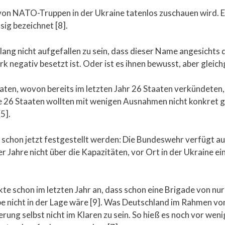
ng von NATO-Truppen in der Ukraine tatenlos zuschauen wird. 
sig bezeichnet [8].
islang nicht aufgefallen zu sein, dass dieser Name angesichts
k negativ besetzt ist. Oder ist es ihnen bewusst, aber gleich
taaten, wovon bereits im letzten Jahr 26 Staaten verkündeten
die 26 Staaten wollten mit wenigen Ausnahmen nicht konkret 
[5].
 schon jetzt festgestellt werden: Die Bundeswehr verfügt a
 Jahre nicht über die Kapazitäten, vor Ort in der Ukraine ein
schon im letzten Jahr an, dass schon eine Brigade von nur 
e nicht in der Lage wäre [9]. Was Deutschland im Rahmen vo
erung selbst nicht im Klaren zu sein. So hieß es noch vor we