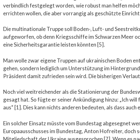
verbindlich festgelegt worden, wie robust man helfen möchte
errichten wollen, die aber vorrangig als geschützte Einrich
Die multinationale Truppe soll Boden-, Luft- und Seestreit
aufgeworfen, ob denn Kriegsschiffe im Schwarzen Meer ode
eine Sicherheitsgarantie leisten könnten [5].
Man wolle zwar eigene Truppen auf ukrainischen Boden entse
gehen, sondern lediglich um Unterstützung im Hintergrund un
Präsident damit zufrieden sein wird. Die bisherigen Verlaut
Noch viel weitreichender als die Stationierung der Bundes
gesagt hat. So fügte er seiner Ankündigung hinzu: „Ich will
aus“ [1]. Dies kann nichts anderen bedeuten, als dass auch
Ein solcher Einsatz müsste vom Bundestag abgesegnet wer
Europaausschusses im Bundestag, Anton Hofreiter, doch s
Mitgliedschaft der Ukraine ausgesprochen [7]. Wenn es nach