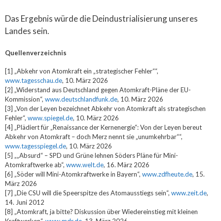
Das Ergebnis würde die Deindustrialisierung unseres
Landes sein.
Quellenverzeichnis
[1] „Abkehr von Atomkraft ein „strategischer Fehler““,
www.tagesschau.de
, 10. März 2026
[2] „Widerstand aus Deutschland gegen Atomkraft-Pläne der EU-
Kommission“,
www.deutschlandfunk.de
, 10. März 2026
[3] „Von der Leyen bezeichnet Abkehr von Atomkraft als strategischen
Fehler“,
www.spiegel.de
, 10. März 2026
[4] „Plädiert für „Renaissance der Kernenergie“: Von der Leyen bereut
Abkehr von Atomkraft – doch Merz nennt sie „unumkehrbar““,
www.tagesspiegel.de
, 10. März 2026
[5] „„Absurd“ – SPD und Grüne lehnen Söders Pläne für Mini-
Atomkraftwerke ab“,
www.welt.de
, 16. März 2026
[6] „Söder will Mini-Atomkraftwerke in Bayern“,
www.zdfheute.de
, 15.
März 2026
[7] „Die CSU will die Speerspitze des Atomausstiegs sein“,
www.zeit.de
,
14. Juni 2012
[8] „Atomkraft, ja bitte? Diskussion über Wiedereinstieg mit kleinen