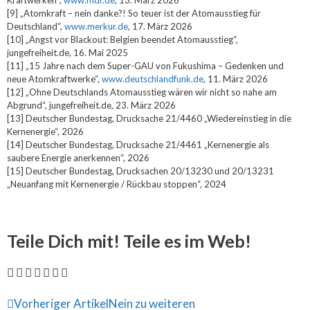
Kraftwerken“,
www.mdr.de
, 13. März 2026
[9] „Atomkraft – nein danke?! So teuer ist der Atomausstieg für
Deutschland“,
www.merkur.de
, 17. März 2026
[10] „Angst vor Blackout: Belgien beendet Atomausstieg“,
jungefreiheit.de, 16. Mai 2025
[11] „15 Jahre nach dem Super-GAU von Fukushima – Gedenken und
neue Atomkraftwerke“,
www.deutschlandfunk.de
, 11. März 2026
[12] „Ohne Deutschlands Atomausstieg wären wir nicht so nahe am
Abgrund“, jungefreiheit.de, 23. März 2026
[13] Deutscher Bundestag, Drucksache 21/4460 „Wiedereinstieg in die
Kernenergie“, 2026
[14] Deutscher Bundestag, Drucksache 21/4461 „Kernenergie als
saubere Energie anerkennen“, 2026
[15] Deutscher Bundestag, Drucksachen 20/13230 und 20/13231
„Neuanfang mit Kernenergie / Rückbau stoppen“, 2024
Teile Dich mit! Teile es im Web!
Vorheriger Artikel
Nein zu weiteren