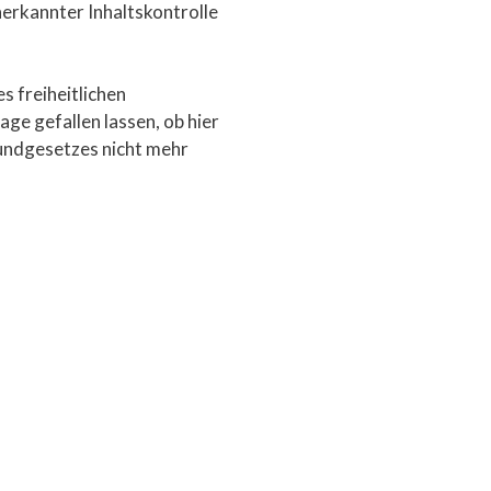
nerkannter Inhaltskontrolle
s freiheitlichen
ge gefallen lassen, ob hier
rundgesetzes nicht mehr