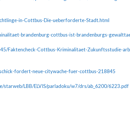
htlinge-in-Cottbus-Die-ueberforderte-Stadt.html
iminalitaet-brandenburg-cottbus-ist-brandenburgs-gewaltt
45/Faktencheck-Cottbus-Kriminalitaet-Zukunftsstudie-arb
-schick-fordert-neue-citywache-fuer-cottbus-218845
e/starweb/LBB/ELVIS/parladoku/w7/drs/ab_6200/6223.pdf