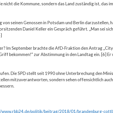
ie nicht die Kommune, sondern das Land zuständig ist, das i
 von seinen Genossen in Potsdam und Berlin darzustellen, h
tzenden Daniel Keller ein Gespräch geführt. „Man sei sich 
5]
r? Im September brachte die AfD-Fraktion den Antrag „Cit
riff bekommen!“ zur Abstimmung in den Landtag ein. [6] Er 
ufen. Die SPD stellt seit 1990 ohne Unterbrechung den Mini
tellen mitzuverantworten, sondern sehen offensichtlich auch
bessern.
www.rbb24.de/politik/beitrag/2018/01/brandenburg-cottbus