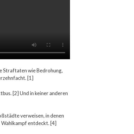
te Straftaten wie Bedrohung,
erzehnfacht. [1]
bus. [2] Und in keiner anderen
oßstädte verweisen, in denen
n Wahlkampf entdeckt. [4]