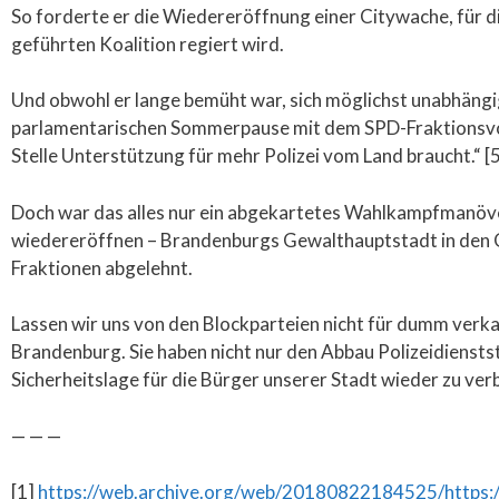
So forderte er die Wiedereröffnung einer Citywache, für d
geführten Koalition regiert wird.
Und obwohl er lange bemüht war, sich möglichst unabhängig
parlamentarischen Sommerpause mit dem SPD-Fraktionsvorsi
Stelle Unterstützung für mehr Polizei vom Land braucht.“ [
Doch war das alles nur ein abgekartetes Wahlkampfmanöve
wiedereröffnen – Brandenburgs Gewalthauptstadt in den G
Fraktionen abgelehnt.
Lassen wir uns von den Blockparteien nicht für dumm verka
Brandenburg. Sie haben nicht nur den Abbau Polizeidiensts
Sicherheitslage für die Bürger unserer Stadt wieder zu ver
— — —
[1]
https://web.archive.org/web/20180822184525/https://