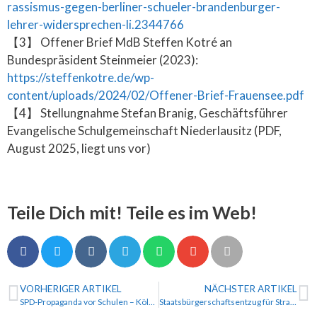
rassismus-gegen-berliner-schueler-brandenburger-
lehrer-widersprechen-li.2344766
【3】 Offener Brief MdB Steffen Kotré an
Bundespräsident Steinmeier (2023):
https://steffenkotre.de/wp-
content/uploads/2024/02/Offener-Brief-Frauensee.pdf
【4】 Stellungnahme Stefan Branig, Geschäftsführer
Evangelische Schulgemeinschaft Niederlausitz (PDF,
August 2025, liegt uns vor)
Teile Dich mit! Teile es im Web!
VORHERIGER ARTIKEL
NÄCHSTER ARTIKEL
SPD-Propaganda vor Schulen – Köln braucht Sicherheit statt Indoktrination
Staatsbürgerschaftsentzug für Straftäter – längst möglich, aber nicht gewollt