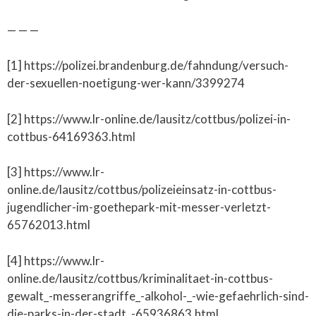
— — —
[1] https://polizei.brandenburg.de/fahndung/versuch-
der-sexuellen-noetigung-wer-kann/3399274
[2] https://www.lr-online.de/lausitz/cottbus/polizei-in-
cottbus-64169363.html
[3] https://www.lr-
online.de/lausitz/cottbus/polizeieinsatz-in-cottbus-
jugendlicher-im-goethepark-mit-messer-verletzt-
65762013.html
[4] https://www.lr-
online.de/lausitz/cottbus/kriminalitaet-in-cottbus-
gewalt_-messerangriffe_-alkohol-_-wie-gefaehrlich-sind-
die-parks-in-der-stadt_-65936863.html