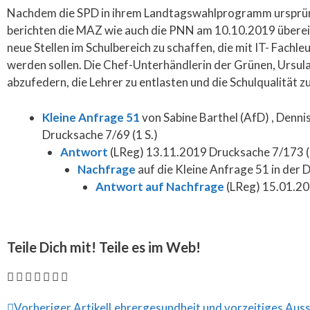
Nachdem die SPD in ihrem Landtagswahlprogramm ursprüngli
berichten die MAZ wie auch die PNN am 10.10.2019 überein
neue Stellen im Schulbereich zu schaffen, die mit IT- Fach
werden sollen. Die Chef-Unterhändlerin der Grünen, Ursul
abzufedern, die Lehrer zu entlasten und die Schulqualität z
Kleine Anfrage 51
von Sabine Barthel (AfD) , Denni
Drucksache 7/69 (1 S.)
Antwort
(LReg) 13.11.2019 Drucksache 7/173 (1
Nachfrage
auf die Kleine Anfrage 51 in der
Antwort auf Nachfrage
(LReg) 15.01.20
Teile Dich mit! Teile es im Web!
Vorheriger Artikel
Lehrergesundheit und vorzeitiges Aus