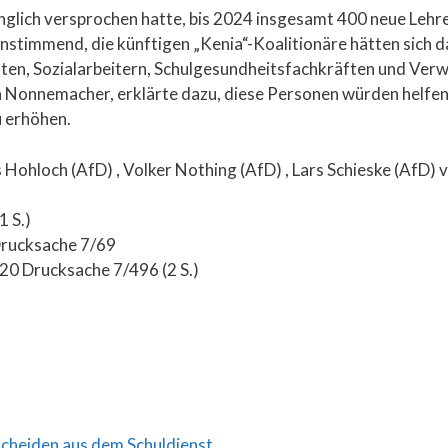
ch versprochen hatte, bis 2024 insgesamt 400 neue Lehrer 
stimmend, die künftigen „Kenia“-Koalitionäre hätten sich da
leuten, Sozialarbeitern, Schulgesundheitsfachkräften und Ver
a Nonnemacher, erklärte dazu, diese Personen würden helfen,
u erhöhen.
s Hohloch (AfD) , Volker Nothing (AfD) , Lars Schieske (AfD)
 S.)
 Drucksache 7/69
20 Drucksache 7/496 (2 S.)
scheiden aus dem Schuldienst