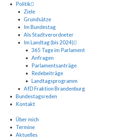
Politik
Ziele
Grundsätze
Im Bundestag
Als Stadtverordneter
Im Landtag (bis 2024)
365 Tage im Parlament
Anfragen
Parlamentsanträge
Redebeiträge
Landtagsprogramm
AfD Fraktion Brandenburg
Bundestagsreden
Kontakt
Über mich
Termine
Aktuelles