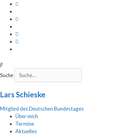
Inhalt
Zum
springen
Inhalt
springen
Suche
Lars Schieske
Mitglied des Deutschen Bundestages
Über mich
Termine
Aktuelles