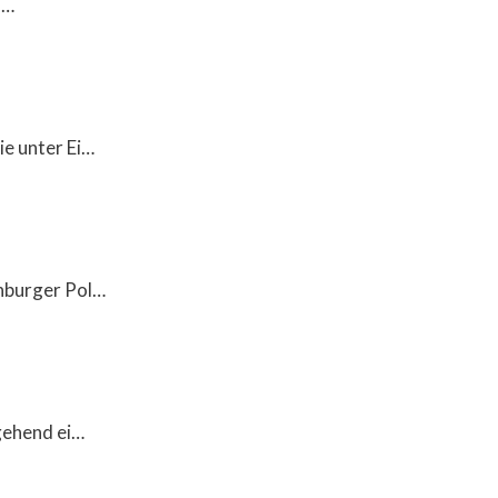
n…
e unter Ei…
nburger Pol…
gehend ei…