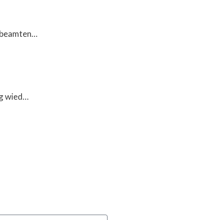
eibeamten…
rg wied…