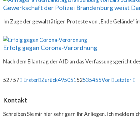
Gewerkschaft der Polizei Brandenburg weist Dars
Im Zuge der gewalttätigen Proteste von „Ende Gelände“ i
Erfolg gegen Corona-Verordnung
Nach dem Eilantrag der AfD an das Verfassungsgericht d
52 / 57
Erster
Zurück
49
50
51
52
53
54
55
Vor
Letzter
Kontakt
Schreiben Sie mir hier sehr gern Ihr Anliegen. Ich melde mic