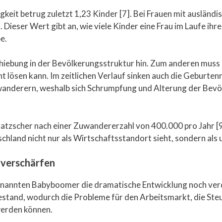
eit betrug zuletzt 1,23 Kinder [7]. Bei Frauen mit ausländi
Dieser Wert gibt an, wie viele Kinder eine Frau im Laufe ih
e.
chiebung in der Bevölkerungsstruktur hin. Zum anderen muss
ösen kann. Im zeitlichen Verlauf sinken auch die Geburten
wanderern, weshalb sich Schrumpfung und Alterung der Bevöl
scher nach einer Zuwandererzahl von 400.000 pro Jahr [9] f
hland nicht nur als Wirtschaftsstandort sieht, sondern als
 verschärfen
genannten Babyboomer die dramatische Entwicklung noch ver
hestand, wodurch die Probleme für den Arbeitsmarkt, die St
werden können.