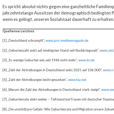
Es spricht absolut nichts gegen eine ganzheitliche Familien
jahrzehntelange Aussitzen der demographisch bedingten Pro
wenn es gelingt, unseren Sozialstaat dauerhaft zu erhalten
Quellenverzeichnis
[1] „Deutschland schrumpft“,
www.pro-medienmagazin.de
[2] „Geburtenzahl sinkt auf niedrigsten Stand seit Nachkriegszeit“,
www.zeit
[3] „So wenige Geburten wie seit 1946 nicht mehr“,
www.br.de
[4] „Zahl der Abtreibungen in Deutschland sinkt 2025 auf 106.000“,
www.n-
[5] „Zahl der Abtreibungen leicht gesunken“,
www.faz.net
[6] „Warum die Zahl der Abtreibungen in Deutschland stark steigt“,
www.wel
[7] „Geburtenrate sinkt weiter – Tiefstand bei Frauen mit deutscher Staats
[8] „Die unsichtbare Gefahr: Wie Geburtenrate und Migration unsere Zukun