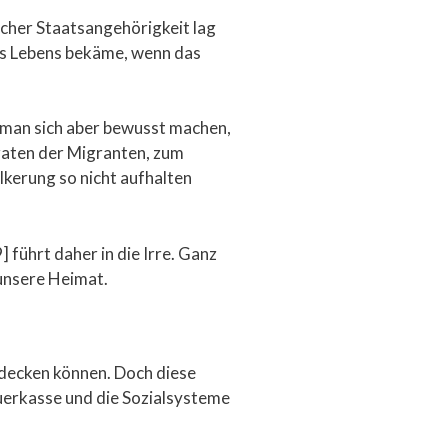
scher Staatsangehörigkeit lag
res Lebens bekäme, wenn das
 man sich aber bewusst machen,
raten der Migranten, zum
kerung so nicht aufhalten
ührt daher in die Irre. Ganz
 unsere Heimat.
decken können. Doch diese
euerkasse und die Sozialsysteme