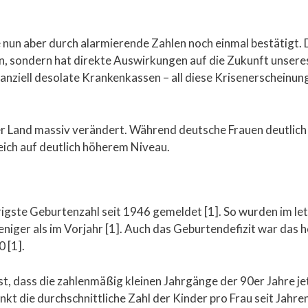
e nun aber durch alarmierende Zahlen noch einmal bestätigt
ern, sondern hat direkte Auswirkungen auf die Zukunft unser
nziell desolate Krankenkassen – all diese Krisenerscheinung
r Land massiv verändert. Während deutsche Frauen deutlich 
eich auf deutlich höherem Niveau.
rigste Geburtenzahl seit 1946 gemeldet [1]. So wurden im let
niger als im Vorjahr [1]. Auch das Geburtendefizit war das h
 [1].
st, dass die zahlenmäßig kleinen Jahrgänge der 90er Jahre je
t die durchschnittliche Zahl der Kinder pro Frau seit Jahren