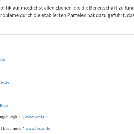
politik auf möglichst allen Ebenen, die die Bereitschaft zu Ki
bleme durch die etablierten Parteien hat dazu geführt, dass
.
.de
tv.de
t.de
angehörigkeit“,
www.welt.de
ft bestimmen“,
www.focus.de