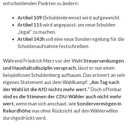
entscheidenden Punkten zu ändern:
Artikel 109
(Schuldenbremse) wird aufgeweicht.
Artikel 115
wird angepasst, um neue Schulden
„legal“ zu machen.
Artikel 143h
soll eine neue Sonderregelung für die
Schuldenaufnahme festschreiben.
Während Friedrich Merz vor der Wahl
Steuersenkungen
und Haushaltsdisziplin versprach
, lässt er nun einen
beispiellosen Schuldenberg aufbauen. Das erinnert an sein
eigenes Statement aus dem Wahlkampf: „
Am Tag nach
der Wahl ist die AfD nichts mehr wert.
“ Doch offenbar
sind es die Stimmen der CDU-Wähler auch nicht mehr
wert
, wenn man sich anschaut, wie
Sondervermögen in
Rekordhöhe
nun ohne Rücksicht auf den Wählerwillen
durchgedrückt wird.