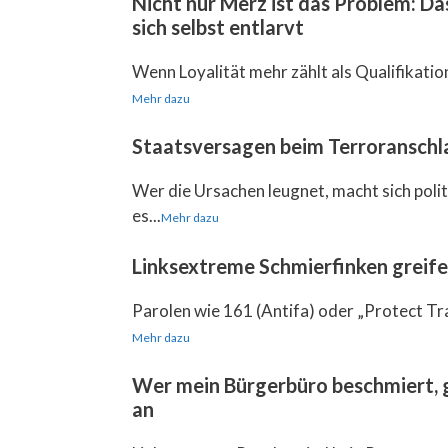
Nicht nur Merz ist das Problem: D
sich selbst entlarvt
Wenn Loyalität mehr zählt als Qualifikation, 
Mehr dazu
Staatsversagen beim Terroranschla
Wer die Ursachen leugnet, macht sich pol
es...
Mehr dazu
Linksextreme Schmierfinken greif
Parolen wie 161 (Antifa) oder „Protect Tr
Mehr dazu
Wer mein Bürgerbüro beschmiert, g
an