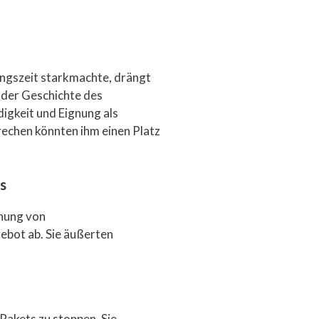
ungszeit starkmachte, drängt
 der Geschichte des
igkeit und Eignung als
rechen könnten ihm einen Platz
s
hung von
gebot ab. Sie äußerten
Pakets zu stoppen. Sie