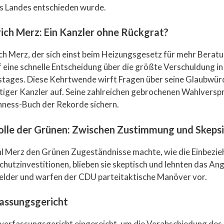
s Landes entschieden wurde.
rich Merz: Ein Kanzler ohne Rückgrat?
ich Merz, der sich einst beim Heizungsgesetz für mehr Berat
f eine schnelle Entscheidung über die größte Verschuldung in
tages. Diese Kehrtwende wirft Fragen über seine Glaubwürd
tiger Kanzler auf. Seine zahlreichen gebrochenen Wahlversp
nness-Buch der Rekorde sichern.
olle der Grünen: Zwischen Zustimmung und Skepsi
 Merz den Grünen Zugeständnisse machte, wie die Einbezie
hutzinvestitionen, blieben sie skeptisch und lehnten das An
elder und warfen der CDU parteitaktische Manöver vor.
fassungsgericht
verfassungsgericht eingereicht, um die Verabschiedung des 