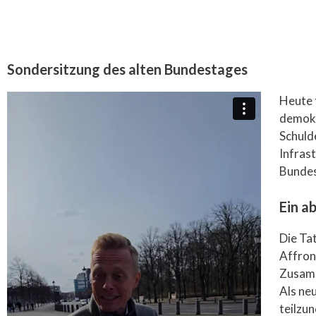
Sondersitzung des alten Bundestages
Heute f
demokr
Schuld
Infrast
Bundes
Ein a
Die Tat
Affron
Zusamm
Als ne
teilzu