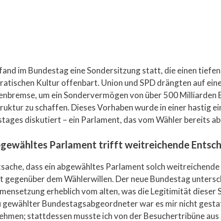
and im Bundestag eine Sondersitzung statt, die einen tiefen 
atischen Kultur offenbart. Union und SPD drängten auf ein
enbremse, um ein Sondervermögen von über 500 Milliarden E
ruktur zu schaffen. Dieses Vorhaben wurde in einer hastig e
tages diskutiert – ein Parlament, das vom Wähler bereits a
bgewähltes Parlament trifft weitreichende Entsc
sache, dass ein abgewähltes Parlament solch weitreichende E
t gegenüber dem Wählerwillen. Der neue Bundestag untersche
ensetzung erheblich vom alten, was die Legitimität dieser So
u gewählter Bundestagsabgeordneter war es mir nicht gestatt
nehmen; stattdessen musste ich von der Besuchertribüne aus 