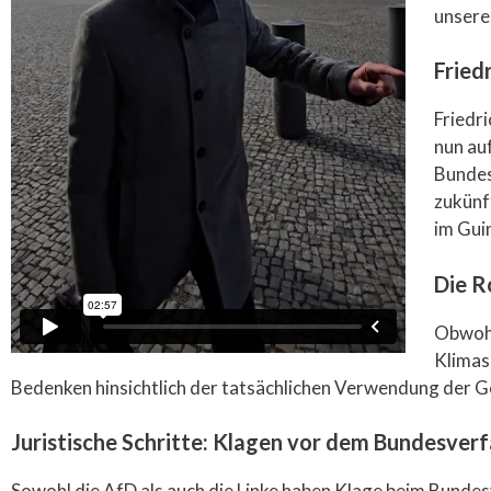
unsere
Fried
Friedr
nun au
Bundes
zukünf
im Gui
Die R
Obwohl
Klimasc
Bedenken hinsichtlich der tatsächlichen Verwendung der G
Juristische Schritte: Klagen vor dem Bundesver
Sowohl die AfD als auch die Linke haben Klage beim Bundes