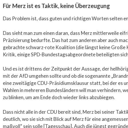
Für Merz ist es Taktik, keine Überzeugung
Das Problem ist, dass guten und richtigen Worten selten e
Das sieht man zum einen daran, dass Merz mittlerweile eifr
Präzisierung bedurfte. Das hat zum anderen aber auch mach
gebrachte schwarz-rote Koalition (die längst keine Große K
Kritik, einige SPD-Bundestagsabgeordnete beteiligten s
Und es ist drittens der Zeitpunkt der Aussage, der hellhöri
mit der AfD umgehen sollte und ob die sogenannte „Brandm
eine zweitägige CDU-Präsidiumsklausur statt, bei der es 
Wahlen in mehreren Bundesländern will man verhindern, wei
zu blinken, um am Ende doch wieder links abzubiegen.
Dass nicht alle in der CDU bereit sind, Merz bei seiner Tak
deutlich, wo sie sich mit Blick auf Merz für eine angemessen
maßvoll“ sein solle [Tagesschau]. Auch die jüngst gegründ