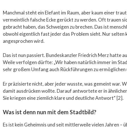
Manchmal steht ein Elefant im Raum, aber kaum einer traut
vermeintlich falsche Ecke gerückt zu werden. Oft trauen s
gebracht haben, das Schweigen zu brechen. Das ist menschli
obwohl eigentlich fast jeder das Problem sieht. Nur selten
angesprochen wird.
Das ist nun passiert. Bundeskanzler Friedrich Merz hatte 
Weile verfolgen dürfte: „Wir haben natürlich immer im Stad
sehr großem Umfang auch Rückführungen zu ermöglichen u
Er präzisierte nicht, aber jeder wusste, was gemeint war. 
damit ausdrücken wollte. Darauf antwortete er in ähnlicher 
Sie kriegen eine ziemlich klare und deutliche Antwort“ [2].
Was ist denn nun mit dem Stadtbild?
Es ist kein Geheimnis und seit mittlerweile vielen Jahren – 