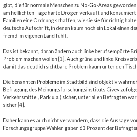
gibt, die für normale Menschen zu No-Go-Areas geworden si
am helllichten Tage harte Drogen verkauft und konsumiert w
Familien eine Ordnung schaffen, wie sie sie für richtig halt
deutsche Aufschrift, in denen kaum noch ein Lokal einen deut
fremd im eigenen Land fühlt.
Das ist bekannt, daran ändern auch linke berufsempörte Br
Problem machen wollen [1]. Auch grüne und linke Kreisver
damit das deutlich sichtbare Problem kaum unter den Tisc
Die benannten Probleme im Stadtbild sind objektiv wahrne
Befragung des Meinungsforschungsinstituts Civey zufolge 
Verkehrsmittel, Park u.a.) sicher, unter allen Befragten w
sicher [4].
Daher kann es auch nicht verwundern, dass die Aussage vo
Forschungsgruppe Wahlen gaben 63 Prozent der Befragten 