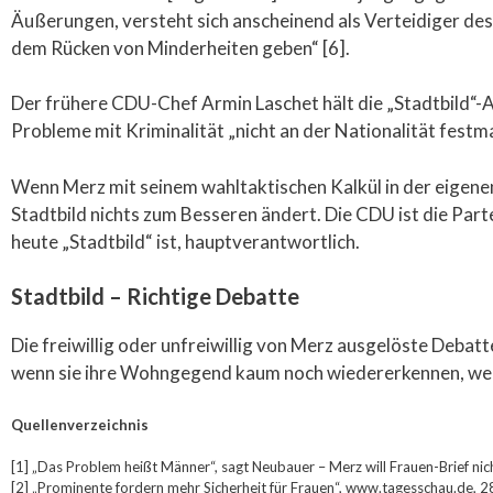
Äußerungen, versteht sich anscheinend als Verteidiger des 
dem Rücken von Minderheiten geben“ [6].
Der frühere CDU-Chef Armin Laschet hält die „Stadtbild“-
Probleme mit Kriminalität „nicht an der Nationalität festma
Wenn Merz mit seinem wahltaktischen Kalkül in der eigenen
Stadtbild nichts zum Besseren ändert. Die CDU ist die Partei
heute „Stadtbild“ ist, hauptverantwortlich.
Stadtbild – Richtige Debatte
Die freiwillig oder unfreiwillig von Merz ausgelöste Debat
wenn sie ihre Wohngegend kaum noch wiedererkennen, wenn 
Quellenverzeichnis
[1] „Das Problem heißt Männer“, sagt Neubauer – Merz will Frauen-Brief n
[2] „Prominente fordern mehr Sicherheit für Frauen“, www.tagesschau.de, 