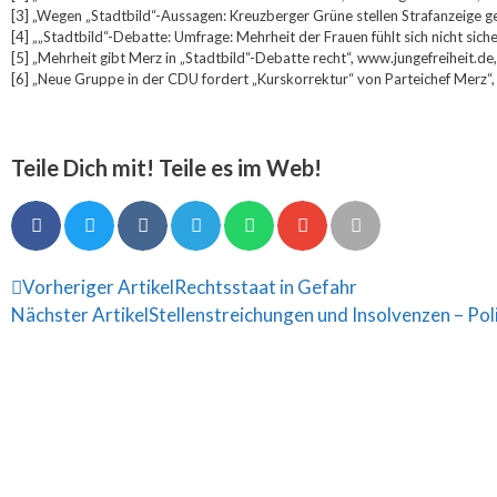
[3] „Wegen „Stadtbild“-Aussagen: Kreuzberger Grüne stellen Strafanzeige
[4] „„Stadtbild“-Debatte: Umfrage: Mehrheit der Frauen fühlt sich nicht si
[5] „Mehrheit gibt Merz in „Stadtbild“-Debatte recht“, www.jungefreiheit.d
[6] „Neue Gruppe in der CDU fordert „Kurskorrektur“ von Parteichef Merz“
Teile Dich mit! Teile es im Web!
Vorheriger Artikel
Rechtsstaat in Gefahr
Nächster Artikel
Stellenstreichungen und Insolvenzen – Po