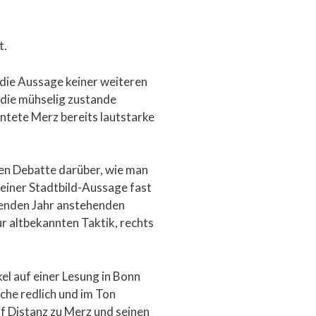
t.
 die Aussage keiner weiteren
 die mühselig zustande
rntete Merz bereits lautstarke
iven Debatte darüber, wie man
einer Stadtbild-Aussage fast
menden Jahr anstehenden
r altbekannten Taktik, rechts
el auf einer Lesung in Bonn
ache redlich und im Ton
f Distanz zu Merz und seinen