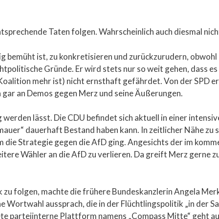
ntsprechende Taten folgen. Wahrscheinlich auch diesmal nich
ig bemüht ist, zu konkretisieren und zurückzurudern, obwohl
tpolitische Gründe. Er wird stets nur so weit gehen, dass es
oalition mehr ist) nicht ernsthaft gefährdet. Von der SPD e
ich gar an Demos gegen Merz und seine Äußerungen.
g werden lässt. Die CDU befindet sich aktuell in einer intens
auer“ dauerhaft Bestand haben kann. In zeitlicher Nähe zu s
um die Strategie gegen die AfD ging. Angesichts der im kom
tere Wähler an die AfD zu verlieren. Da greift Merz gerne zu
tik zu folgen, machte die frühere Bundeskanzlerin Angela Merk
e Wortwahl aussprach, die in der Flüchtlingspolitik „in der S
ete parteiinterne Plattform namens „Compass Mitte“ geht au