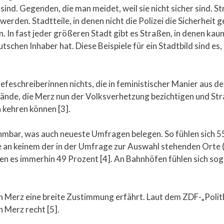
nd. Gegenden, die man meidet, weil sie nicht sicher sind. S
erden. Stadtteile, in denen nicht die Polizei die Sicherheit
en. In fast jeder größeren Stadt gibt es Straßen, in denen ka
schen Inhaber hat. Diese Beispiele für ein Stadtbild sind es,
iefeschreiberinnen nichts, die in feministischer Manier aus 
bände, die Merz nun der Volksverhetzung bezichtigen und St
h kehren können [3].
hmbar, was auch neueste Umfragen belegen. So fühlen sich 5
an keinem der in der Umfrage zur Auswahl stehenden Orte (
aren es immerhin 49 Prozent [4]. An Bahnhöfen fühlen sich so
n Merz eine breite Zustimmung erfährt. Laut dem ZDF-„Poli
Merz recht [5].