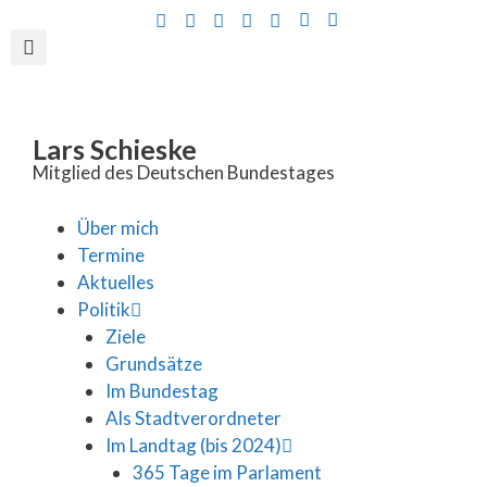
Inhalt
springen
Lars Schieske
Mitglied des Deutschen Bundestages
Über mich
Termine
Aktuelles
Politik
Ziele
Grundsätze
Im Bundestag
Als Stadtverordneter
Im Landtag (bis 2024)
365 Tage im Parlament