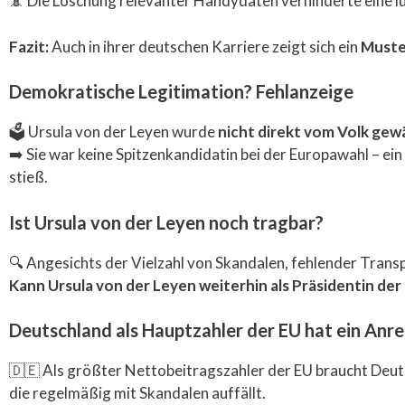
📵 Die Löschung relevanter Handydaten verhinderte eine l
Fazit:
Auch in ihrer deutschen Karriere zeigt sich ein
Muster
Demokratische Legitimation? Fehlanzeige
🗳️ Ursula von der Leyen wurde
nicht direkt vom Volk gew
➡️ Sie war keine Spitzenkandidatin bei der Europawahl – e
stieß.
Ist Ursula von der Leyen noch tragbar?
🔍 Angesichts der Vielzahl von Skandalen, fehlender Tran
Kann Ursula von der Leyen weiterhin als Präsidentin d
Deutschland als Hauptzahler der EU hat ein Anrec
🇩🇪 Als größter Nettobeitragszahler der EU braucht Deu
die regelmäßig mit Skandalen auffällt.