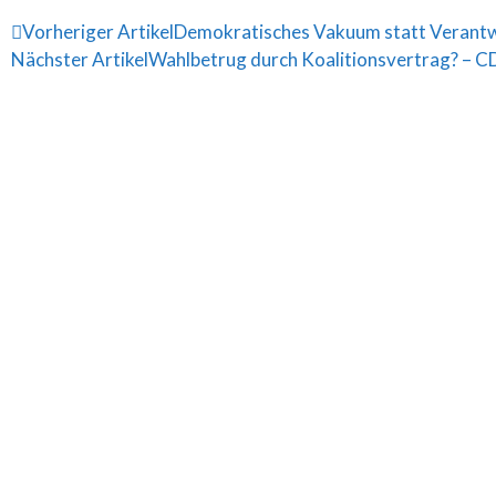
Vorheriger Artikel
Demokratisches Vakuum statt Verantw
Nächster Artikel
Wahlbetrug durch Koalitionsvertrag? – CD