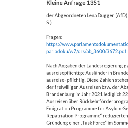
Kleine Anfrage 1351
der Abgeordneten Lena Duggen (AfD) ,
S.)
Fragen:
https://www.parlamentsdokumentatio
parladoku/w7/drs/ab_3600/3672.pdf
Nach Angaben der Landesregierung gab
ausreisepflichtige Ausländer in Bran
ausreise- pflichtig. Diese Zahlen stehe
der freiwilligen Ausreisen bzw. der A
Brandenburg im Jahr 2021 lediglich 22
Ausreisen über Rückkehrförderpro
Emigration Programme for Asylum-Se
Repatriation Programme“ reduzierten si
Gründung einer „Task Force“ im Somm