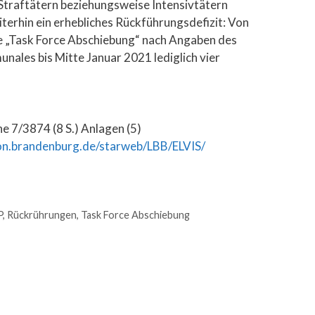
 Straftätern beziehungsweise Intensivtätern
terhin ein erhebliches Rückführungsdefizit: Von
die „Task Force Abschiebung“ nach Angaben des
nales bis Mitte Januar 2021 lediglich vier
 7/3874 (8 S.) Anlagen (5)
n.brandenburg.de/starweb/LBB/ELVIS/
P
,
Rückrührungen
,
Task Force Abschiebung