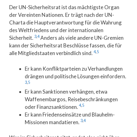
Der UN-Sicherheitsrat ist das mächtigste Organ
der Vereinten Nationen. Er trägt nach der UN-
Charta die Hauptverantwortung für die Wahrung
des Weltfriedens und der internationalen
3
,
4
Sicherheit.
Anders als viele andere UN-Gremien
kann der Sicherheitsrat Beschlüsse fassen, die für
4
,
5
alle Mitgliedstaaten verbindlich sind.
Er kann Konfliktparteien zu Verhandlungen
drängen und politische Lösungen einfordern.
3
,
5
Er kann Sanktionen verhängen, etwa
Waffenembargos, Reisebeschränkungen
4
,
5
oder Finanzsanktionen.
Er kann Friedenseinsätze und Blauhelm-
3
,
4
Missionen mandatieren.