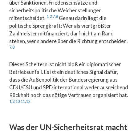
über Sanktionen, Friedenseinsätze und
sicherheitspolitische Weichenstellungen
1
,
2
,
7
,
8
mitentscheidet.
Genau darin liegt die
politische Sprengkraft: Wer als viertgrößter
Zahlmeister mitfinanziert, darf nicht am Rand
stehen, wenn andere über die Richtung entscheiden.
7
,
8
Dieses Scheitern ist nicht bloß ein diplomatischer
Betriebsunfall. Es ist ein deutliches Signal dafür,
dass die Außenpolitik der Bundesregierung aus
CDU/CSU und SPD international weder ausreichend
Rückhalt noch das nötige Vertrauen organisiert hat.
1
,
2
,
10
,
11
,
12
Was der UN-Sicherheitsrat macht