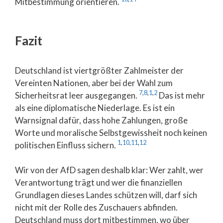
Mitbestimmung orientieren.
Fazit
Deutschland ist viertgrößter Zahlmeister der
Vereinten Nationen, aber bei der Wahl zum
7
,
8
,
1
,
2
Sicherheitsrat leer ausgegangen.
Das ist mehr
als eine diplomatische Niederlage. Es ist ein
Warnsignal dafür, dass hohe Zahlungen, große
Worte und moralische Selbstgewissheit noch keinen
1
,
10
,
11
,
12
politischen Einfluss sichern.
Wir von der AfD sagen deshalb klar: Wer zahlt, wer
Verantwortung trägt und wer die finanziellen
Grundlagen dieses Landes schützen will, darf sich
nicht mit der Rolle des Zuschauers abfinden.
Deutschland muss dort mitbestimmen, wo über