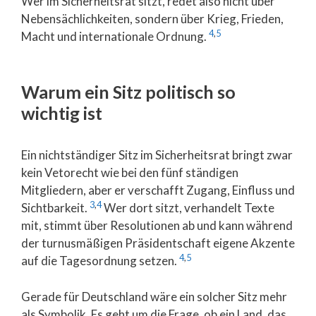
Wer im Sicherheitsrat sitzt, redet also nicht über
Nebensächlichkeiten, sondern über Krieg, Frieden,
4
,
5
Macht und internationale Ordnung.
Warum ein Sitz politisch so
wichtig ist
Ein nichtständiger Sitz im Sicherheitsrat bringt zwar
kein Vetorecht wie bei den fünf ständigen
Mitgliedern, aber er verschafft Zugang, Einfluss und
3
,
4
Sichtbarkeit.
Wer dort sitzt, verhandelt Texte
mit, stimmt über Resolutionen ab und kann während
der turnusmäßigen Präsidentschaft eigene Akzente
4
,
5
auf die Tagesordnung setzen.
Gerade für Deutschland wäre ein solcher Sitz mehr
als Symbolik. Es geht um die Frage, ob ein Land, das