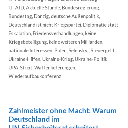
AfD
,
Aktuelle Stunde
,
Bundesregierung
,
Bundestag
,
Danzig
,
deutsche Außenpolitik
,
Deutschland ist nicht Kriegspartei
,
Diplomatie statt
Eskalation
,
Friedensverhandlungen
,
keine
Kriegsbeteiligung
,
keine weiteren Milliarden
,
nationale Interessen
,
Polen
,
Selenskyj
,
Steuergeld
,
Ukraine-Hilfen
,
Ukraine-Krieg
,
Ukraine-Politik
,
UPA-Streit
,
Waffenlieferungen
,
Wiederaufbaukonferenz
Zahlmeister ohne Macht: Warum
Deutschland im
UN‑Sicherheitsrat scheitert