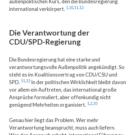
außenpolitischen Kurs, den die Bundesregierung
1
,
10
,
11
,
12
international verkörpert.
Die Verantwortung der
CDU/SPD-Regierung
Die Bundesregierung hat eine starke und
verantwortungsvolle Außenpolitik angekündigt. So
steht es im Koalitionsvertrag von CDU/CSU und
11
,
12
SPD.
In der politischen Wirklichkeit bleibt davon
vor allem ein Auftreten, das international große
Ansprüche formuliert, aber offenkundig nicht
1
,
2
,
10
genügend Mehrheiten organisiert.
Genau hier liegt das Problem. Wer mehr
Verantwortung beansprucht, muss auch liefern.