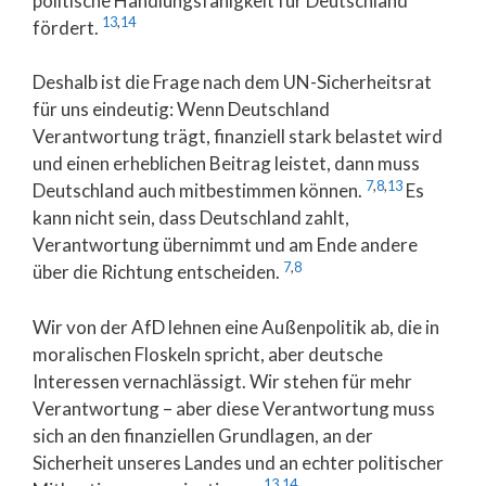
politische Handlungsfähigkeit für Deutschland
13
,
14
fördert.
Deshalb ist die Frage nach dem UN-Sicherheitsrat
für uns eindeutig: Wenn Deutschland
Verantwortung trägt, finanziell stark belastet wird
und einen erheblichen Beitrag leistet, dann muss
7
,
8
,
13
Deutschland auch mitbestimmen können.
Es
kann nicht sein, dass Deutschland zahlt,
Verantwortung übernimmt und am Ende andere
7
,
8
über die Richtung entscheiden.
Wir von der AfD lehnen eine Außenpolitik ab, die in
moralischen Floskeln spricht, aber deutsche
Interessen vernachlässigt. Wir stehen für mehr
Verantwortung – aber diese Verantwortung muss
sich an den finanziellen Grundlagen, an der
Sicherheit unseres Landes und an echter politischer
13
,
14