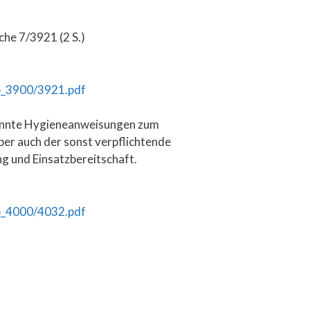
he 7/3921 (2 S.)
b_3900/3921.pdf
nannte Hygieneanweisungen zum
er auch der sonst verpflichtende
ng und Einsatzbereitschaft.
b_4000/4032.pdf