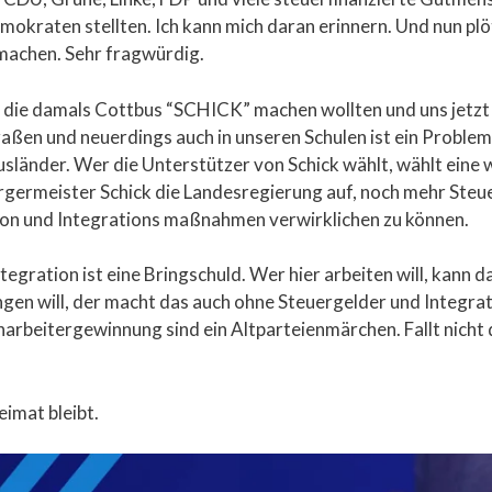
kraten stellten. Ich kann mich daran erinnern. Und nun plöt
 machen. Sehr fragwürdig.
e, die damals Cottbus “SCHICK” machen wollten und uns jetz
aßen und neuerdings auch in unseren Schulen ist ein Proble
länder. Wer die Unterstützer von Schick wählt, wählt eine
rgermeister Schick die Landesregierung auf, noch mehr Steu
on und Integrations maßnahmen verwirklichen zu können.
ntegration ist eine Bringschuld. Wer hier arbeiten will, kan
ringen will, der macht das auch ohne Steuergelder und Integ
arbeitergewinnung sind ein Altparteienmärchen. Fallt nicht 
imat bleibt.