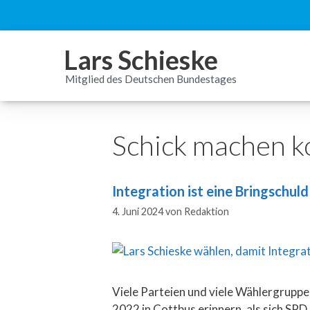
Inhalt
springen
Lars Schieske
Mitglied des Deutschen Bundestages
Schick machen ko
Integration ist eine Bringschul
4. Juni 2024
von
Redaktion
Viele Parteien und viele Wählergruppe
2022 in Cottbus erinnern, als sich S