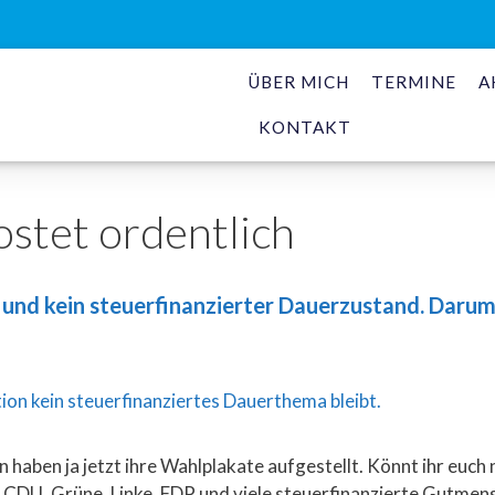
ÜBER MICH
TERMINE
A
KONTAKT
stet ordentlich
d und kein steuerfinanzierter Dauerzustand. Darum
n haben ja jetzt ihre Wahlplakate aufgestellt. Könnt ihr euc
PD, CDU, Grüne, Linke, FDP und viele steuerfinanzierte Gut