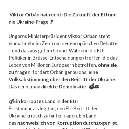
Viktor Orbán hat recht: Die Zukunft der EU und
die Ukraine-Frage
❓
Ungarns Ministerpräsident
Viktor Orbán
steht
einmal mehr im Zentrum der europäischen Debatte
– und das aus gutem Grund. Während die EU-
Politiker in Brüssel Entscheidungen treffen, die das
Leben von Millionen Europäern betreffen,
ohne sie
zu fragen
, fordert Orbán genau das:
eine
Volksabstimmung über den Beitritt der Ukraine
.
Das nennt man
direkte Demokratie
!
🗳️
👥
💰
Ein korruptes Land in der EU?
Es ist mehr als legitim, den EU-Beitritt der
Ukraine kritisch zu hinterfragen. Ein Land,
das
nachweislich von Korruption durchzogen ist
,