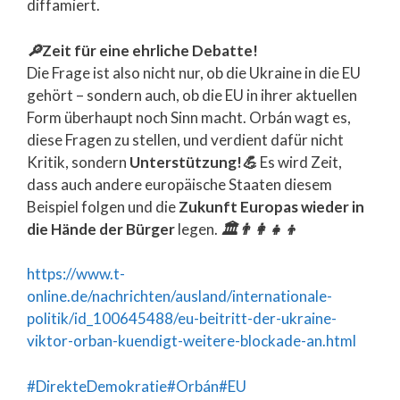
diffamiert.
🔎
Zeit für eine ehrliche Debatte!
Die Frage ist also nicht nur, ob die Ukraine in die EU
gehört – sondern auch, ob die EU in ihrer aktuellen
Form überhaupt noch Sinn macht. Orbán wagt es,
diese Fragen zu stellen, und verdient dafür nicht
Kritik, sondern
Unterstützung!
💪
Es wird Zeit,
dass auch andere europäische Staaten diesem
Beispiel folgen und die
Zukunft Europas wieder in
die Hände der Bürger
legen.
🏛️👨‍👩‍👧‍👦
https://www.t-
online.de/nachrichten/ausland/internationale-
politik/id_100645488/eu-beitritt-der-ukraine-
viktor-orban-kuendigt-weitere-blockade-an.html
#DirekteDemokratie
#Orbán
#EU