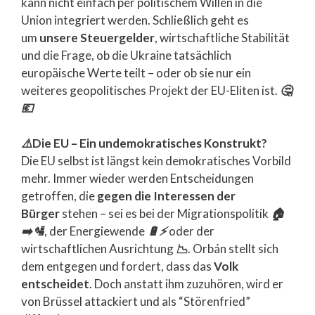
kann nicht einfach per politischem Willen in die
Union integriert werden. Schließlich geht es
um
unsere Steuergelder
, wirtschaftliche Stabilität
und die Frage, ob die Ukraine tatsächlich
europäische Werte teilt – oder ob sie nur ein
weiteres geopolitisches Projekt der EU-Eliten ist.
🤔
💶
⚠️
Die EU – Ein undemokratisches Konstrukt?
Die EU selbst ist längst kein demokratisches Vorbild
mehr. Immer wieder werden Entscheidungen
getroffen, die
gegen die Interessen der
Bürger
stehen – sei es bei der Migrationspolitik
🏠
➡️
🛂
, der Energiewende
🔋
⚡
oder der
wirtschaftlichen Ausrichtung
📉
. Orbán stellt sich
dem entgegen und fordert, dass das
Volk
entscheidet
. Doch anstatt ihm zuzuhören, wird er
von Brüssel attackiert und als “Störenfried”