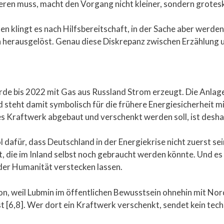
eren muss, macht den Vorgang nicht kleiner, sondern grotesk
ßen klingt es nach Hilfsbereitschaft, in der Sache aber wer
 herausgelöst. Genau diese Diskrepanz zwischen Erzählung un
wurde bis 2022 mit Gas aus Russland Strom erzeugt. Die Anla
teht damit symbolisch für die frühere Energiesicherheit mi
s Kraftwerk abgebaut und verschenkt werden soll, ist desha
ol dafür, dass Deutschland in der Energiekrise nicht zuerst se
 die im Inland selbst noch gebraucht werden könnte. Und es is
der Humanität verstecken lassen.
ion, weil Lubmin im öffentlichen Bewusstsein ohnehin mit No
 [6,8]. Wer dort ein Kraftwerk verschenkt, sendet kein tech