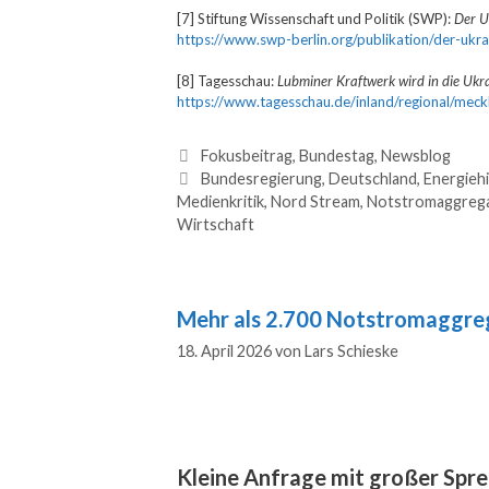
[7] Stiftung Wissenschaft und Politik (SWP):
Der U
https://www.swp-berlin.org/publikation/der-ukr
[8] Tagesschau:
Lubminer Kraftwerk wird in die Uk
https://www.tagesschau.de/inland/regional/mec
Fokusbeitrag
,
Bundestag
,
Newsblog
Bundesregierung
,
Deutschland
,
Energiehi
Medienkritik
,
Nord Stream
,
Notstromaggreg
Wirtschaft
Mehr als 2.700 Notstromaggreg
18. April 2026
von
Lars Schieske
Kleine Anfrage mit großer Spr