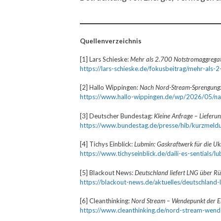
Quellenverzeichnis
[1] Lars Schieske:
Mehr als 2.700 Notstromaggregate
https://lars-schieske.de/fokusbeitrag/mehr-als
[2] Hallo Wippingen:
Nach Nord-Stream-Sprengung: 
https://www.hallo-wippingen.de/wp/2026/05/nac
[3] Deutscher Bundestag:
Kleine Anfrage – Lieferu
https://www.bundestag.de/presse/hib/kurzmel
[4] Tichys Einblick:
Lubmin: Gaskraftwerk für die Uk
https://www.tichyseinblick.de/daili-es-sentials/
[5] Blackout News:
Deutschland liefert LNG über Rü
https://blackout-news.de/aktuelles/deutschland-l
[6] Cleanthinking:
Nord Stream – Wendepunkt der En
https://www.cleanthinking.de/nord-stream-wend