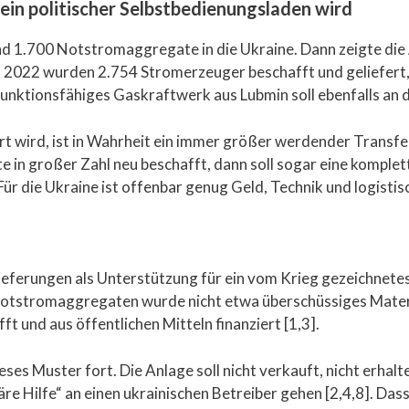
ein politischer Selbstbedienungsladen wird
und 1.700 Notstromaggregate in die Ukraine. Dann zeigte die
t 2022 wurden 2.754 Stromerzeuger beschafft und geliefert, 
 funktionsfähiges Gaskraftwerk aus Lubmin soll ebenfalls an
ert wird, ist in Wahrheit ein immer größer werdender Transfe
e in großer Zahl neu beschafft, dann soll sogar eine kompl
: Für die Ukraine ist offenbar genug Geld, Technik und logis
eferungen als Unterstützung für ein vom Krieg gezeichnetes L
en Notstromaggregaten wurde nicht etwa überschüssiges Ma
t und aus öffentlichen Mitteln finanziert [1,3].
ses Muster fort. Die Anlage soll nicht verkauft, nicht erhalt
re Hilfe“ an einen ukrainischen Betreiber gehen [2,4,8]. D