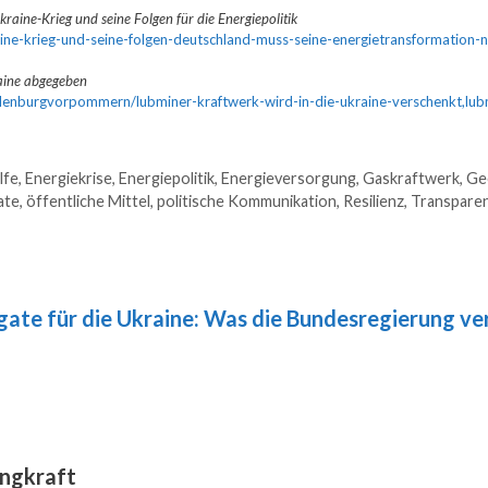
kraine-Krieg und seine Folgen für die Energiepolitik
aine-krieg-und-seine-folgen-deutschland-muss-seine-energietransformation-n
raine abgegeben
klenburgvorpommern/lubminer-kraftwerk-wird-in-die-ukraine-verschenkt,lu
lfe
,
Energiekrise
,
Energiepolitik
,
Energieversorgung
,
Gaskraftwerk
,
Geo
ate
,
öffentliche Mittel
,
politische Kommunikation
,
Resilienz
,
Transpare
ate für die Ukraine: Was die Bundesregierung v
engkraft