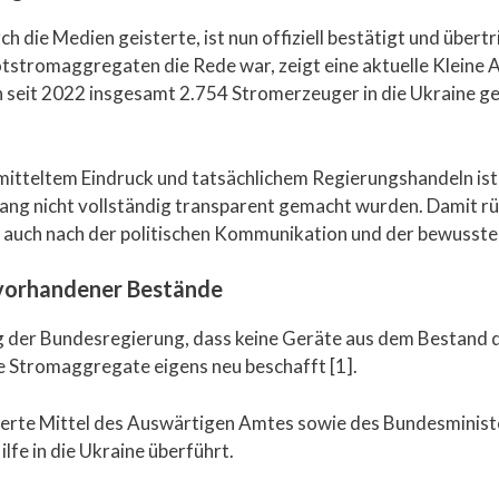
 die Medien geisterte, ist nun offiziell bestätigt und übertr
tstromaggregaten die Rede war, zeigt eine aktuelle Kleine 
n seit 2022 insgesamt 2.754 Stromerzeuger in die Ukraine ge
itteltem Eindruck und tatsächlichem Regierungshandeln ist 
g nicht vollständig transparent gemacht wurden. Damit rück
 auch nach der politischen Kommunikation und der bewusste
 vorhandener Bestände
ung der Bundesregierung, dass keine Geräte aus dem Bestand
 Stromaggregate eigens neu beschafft [1].
derte Mittel des Auswärtigen Amtes sowie des Bundesministe
fe in die Ukraine überführt.