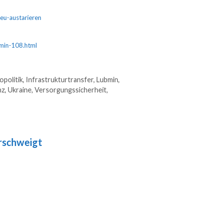
eu-austarieren
bmin-108.html
politik
,
Infrastrukturtransfer
,
Lubmin
,
nz
,
Ukraine
,
Versorgungssicherheit
,
erschweigt