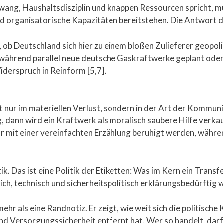
wang, Haushaltsdisziplin und knappen Ressourcen spricht, m
d organisatorische Kapazitäten bereitstehen. Die Antwort da
 ob Deutschland sich hier zu einem bloßen Zulieferer geopol
während parallel neue deutsche Gaskraftwerke geplant oder 
iderspruch in Reinform [5,7].
t nur im materiellen Verlust, sondern in der Art der Kommun
dann wird ein Kraftwerk als moralisch saubere Hilfe verkauf
bar mit einer vereinfachten Erzählung beruhigt werden, wäh
ik. Das ist eine Politik der Etiketten: Was im Kern ein Transfe
lich, technisch und sicherheitspolitisch erklärungsbedürftig 
ehr als eine Randnotiz. Er zeigt, wie weit sich die politische
 Versorgungssicherheit entfernt hat. Wer so handelt, darf 