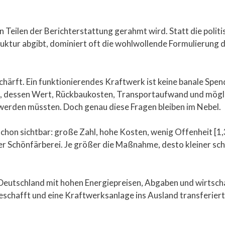
in Teilen der Berichterstattung gerahmt wird. Statt die politis
ruktur abgibt, dominiert oft die wohlwollende Formulierung 
härft. Ein funktionierendes Kraftwerk ist keine banale Spe
, dessen Wert, Rückbaukosten, Transportaufwand und möglic
erden müssten. Doch genau diese Fragen bleiben im Nebel.
hon sichtbar: große Zahl, hohe Kosten, wenig Offenheit [1
cher Schönfärberei. Je größer die Maßnahme, desto kleiner sch
utschland mit hohen Energiepreisen, Abgaben und wirtscha
chafft und eine Kraftwerksanlage ins Ausland transferiert. D