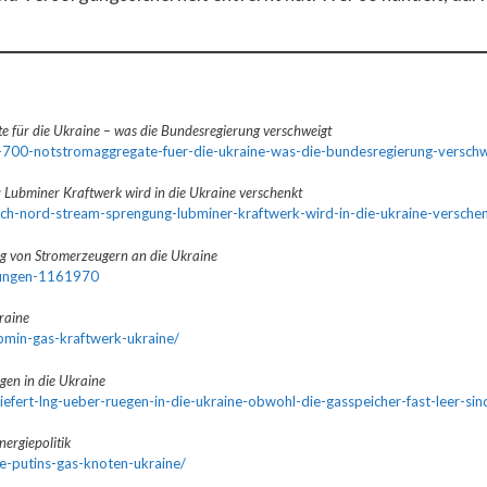
 für die Ukraine – was die Bundesregierung verschweigt
-2-700-notstromaggregate-fuer-die-ukraine-was-die-bundesregierung-verschw
Lubminer Kraftwerk wird in die Ukraine verschenkt
h-nord-stream-sprengung-lubminer-kraftwerk-wird-in-die-ukraine-versche
ng von Stromerzeugern an die Ukraine
dungen-1161970
raine
lubmin-gas-kraftwerk-ukraine/
gen in die Ukraine
iefert-lng-ueber-ruegen-in-die-ukraine-obwohl-die-gasspeicher-fast-leer-sin
ergiepolitik
e-putins-gas-knoten-ukraine/