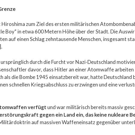
 Grenze
t Hiroshima zum Ziel des ersten militärischen Atombombena
le Boy“ in etwa 600 Metern Höhe über der Stadt. Die Auswi
eten auf einen Schlag zehntausende Menschen, insgesamt st
].
 ursprünglich durch die Furcht vor Nazi-Deutschland motivi
enschaftler davor, dass Hitler an einer Atomwaffe arbeiten
s die Bombe 1945 einsatzbereit war, hatte Deutschland bere
nen schnellen Kriegsabschluss zu erzwingen und eine verlust
 Atomwaffen verfügt
und war militärisch bereits massiv ges
rstörungskraft gegen ein Land ein, das keine nukleare B
er Militärdoktrin auf massiven Waffeneinsatz gegenüber unte