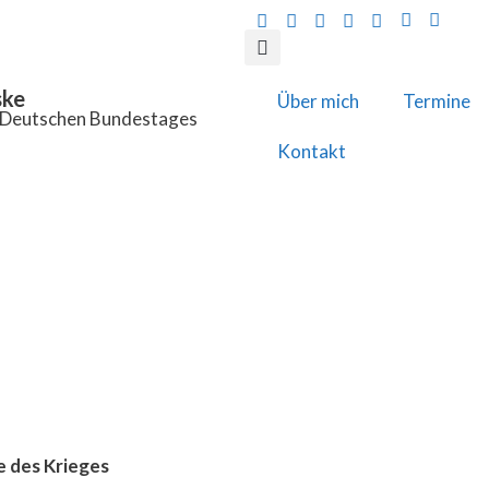
ske
Über mich
Termine
s Deutschen Bundestages
Kontakt
e des Krieges