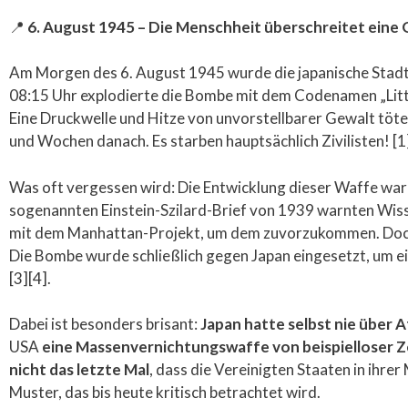
📍
6. August 1945 – Die Menschheit überschreitet eine
Am Morgen des 6. August 1945 wurde die japanische Stad
08:15 Uhr explodierte die Bombe mit dem Codenamen „Litt
Eine Druckwelle und Hitze von unvorstellbarer Gewalt töt
und Wochen danach. Es starben hauptsächlich Zivilisten! [1
Was oft vergessen wird: Die Entwicklung dieser Waffe war
sogenannten Einstein-Szilard-Brief von 1939 warnten Wiss
mit dem Manhattan-Projekt, um dem zuvorzukommen. Doch al
Die Bombe wurde schließlich gegen Japan eingesetzt, um ei
[3][4].
Dabei ist besonders brisant:
Japan hatte selbst nie über
USA
eine Massenvernichtungswaffe von beispielloser Ze
nicht das letzte Mal
, dass die Vereinigten Staaten in ihr
Muster, das bis heute kritisch betrachtet wird.