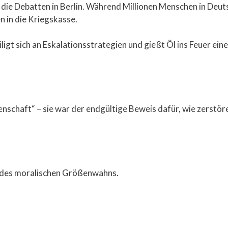
 die Debatten in Berlin. Während Millionen Menschen in Deuts
n in die Kriegskasse.
ligt sich an Eskalationsstrategien und gießt Öl ins Feuer ein
chaft“ – sie war der endgültige Beweis dafür, wie zerstörer
ht des moralischen Größenwahns.