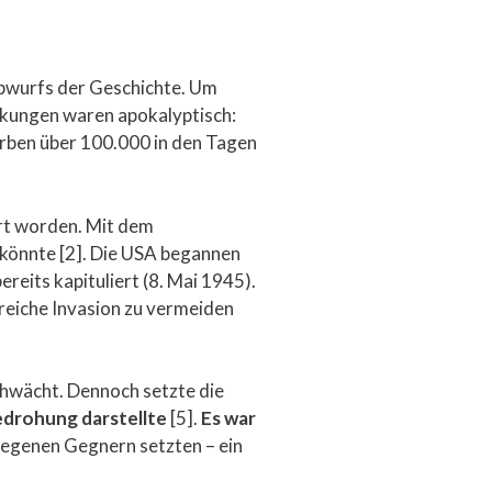
bwurfs der Geschichte. Um
rkungen waren apokalyptisch:
arben über 100.000 in den Tagen
ert worden. Mit dem
 könnte [2]. Die USA begannen
its kapituliert (8. Mai 1945).
reiche Invasion zu vermeiden
chwächt. Dennoch setzte die
edrohung darstellte
[5].
Es war
rlegenen Gegnern setzten – ein