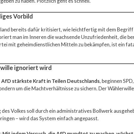
eben zu haben. Plötzlich geht es schnell.
diges Vorbild
and bereits dafür kritisiert, wie leichtfertig mit dem Begr
oriert man im Inneren die wachsende Unzufriedenheit, die be
i mit geheimdienstlichen Mitteln zu bekämpfen, ist ein fatal
lle ignoriert wird
e AfD stärkste Kraft in Teilen Deutschlands
, beginnen SPD
sondern um die Machtverhältnisse zu sichern. Der Wählerwille 
g des Volkes soll durch ein administratives Bollwerk ausgeh
ringen – wird das System einfach angepasst.
t:
Mit jedem Versuch, die AfD mundtot zu machen, wächst