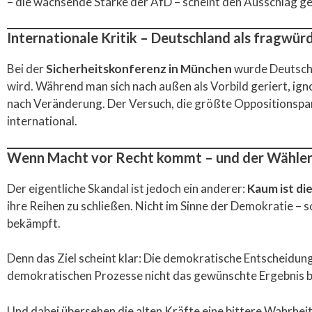
– die wachsende Stärke der AfD – scheint den Ausschlag geg
Internationale Kritik – Deutschland als fragwür
Bei der
Sicherheitskonferenz in München
wurde Deutschl
wird. Während man sich nach außen als Vorbild geriert, ign
nach Veränderung. Der Versuch, die größte Oppositionsparte
international.
Wenn Macht vor Recht kommt – und der Wählerwi
Der eigentliche Skandal ist jedoch ein anderer:
Kaum ist di
ihre Reihen zu schließen. Nicht im Sinne der Demokratie – 
bekämpft.
Denn das Ziel scheint klar: Die demokratische Entscheidun
demokratischen Prozesse nicht das gewünschte Ergebnis b
Und dabei übersehen die alten Kräfte eine bittere Wahrhei