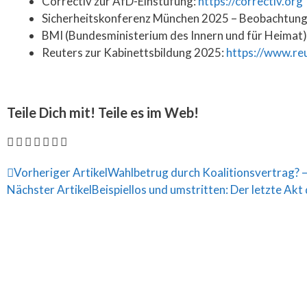
Correctiv zur AfD-Einstufung:
https://correctiv.org
Sicherheitskonferenz München 2025 – Beobachtunge
BMI (Bundesministerium des Innern und für Heimat) 
Reuters zur Kabinettsbildung 2025:
https://www.r
Teile Dich mit! Teile es im Web!
Vorheriger Artikel
Wahlbetrug durch Koalitionsvertrag? –
Nächster Artikel
Beispiellos und umstritten: Der letzte Ak