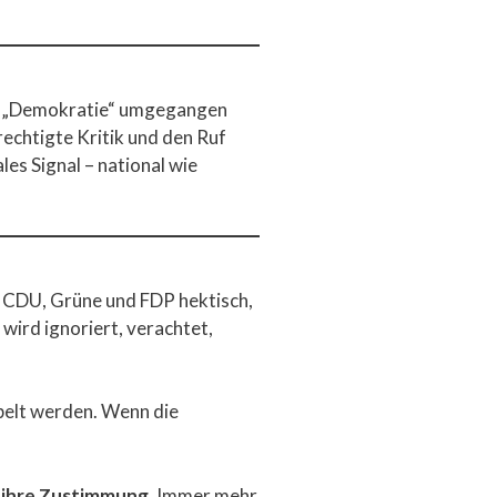
iff „Demokratie“ umgegangen
rechtigte Kritik und den Ruf
es Signal – national wie
, CDU, Grüne und FDP hektisch,
wird ignoriert, verachtet,
ebelt werden. Wenn die
 ihre Zustimmung.
Immer mehr