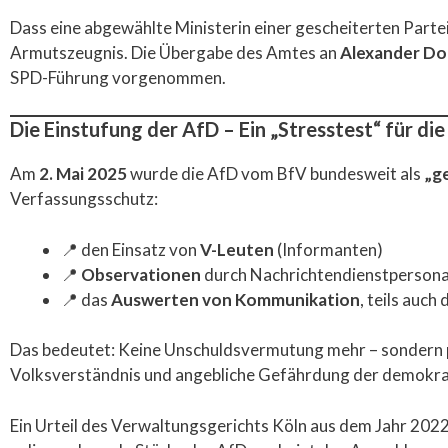
Dass eine abgewählte Ministerin einer gescheiterten Partei 
Armutszeugnis. Die Übergabe des Amtes an
Alexander Do
SPD-Führung vorgenommen.
Die Einstufung der AfD – Ein „Stresstest“ für d
Am
2. Mai 2025
wurde die AfD vom BfV bundesweit als
„g
Verfassungsschutz:
📍 den Einsatz von
V-Leuten
(Informanten)
📍
Observationen
durch Nachrichtendienstpersona
📍 das
Auswerten von Kommunikation
, teils auch 
Das bedeutet: Keine Unschuldsvermutung mehr – sondern po
Volksverständnis und angebliche Gefährdung der demokrati
Ein Urteil des Verwaltungsgerichts Köln aus dem Jahr 2022