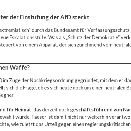
ter der Einstufung der AfD steckt
tsextremistisch“ durch das Bundesamt für Verfassungsschutz (
neue Eskalationsstufe. Was als „Schutz der Demokratie“ verka
steuert von einem Apparat, der sich zunehmend vom neutral
chen Waffe?
im Zuge der Nachkriegsordnung gegründet, mit dem erklärten
t sich die Frage, ob es sich heute noch um einen neutralen 
Gegner.
nd für Heimat
, das derzeit noch
geschäftsführend von Nan
wählt wurde. Faeser ist damit nicht nur weiterhin verantwor
hte, wie zuletzt das Urteil gegen einen regierungskritischen 