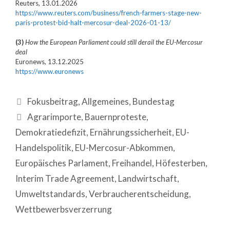
Reuters, 13.01.2026
https://www.reuters.com/business/french-farmers-stage-new-
paris-protest-bid-halt-mercosur-deal-2026-01-13/
(3)
How the European Parliament could still derail the EU-Mercosur
deal
Euronews, 13.12.2025
https://www.euronews
Fokusbeitrag
,
Allgemeines
,
Bundestag
Agrarimporte
,
Bauernproteste
,
Demokratiedefizit
,
Ernährungssicherheit
,
EU-
Handelspolitik
,
EU-Mercosur-Abkommen
,
Europäisches Parlament
,
Freihandel
,
Höfesterben
,
Interim Trade Agreement
,
Landwirtschaft
,
Umweltstandards
,
Verbraucherentscheidung
,
Wettbewerbsverzerrung