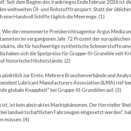
olf. Seit dem Beginn des Irankrieges Ende Februar 2026 ist d
r den weltweiten Öl- und Rohstofftransport. Statt der übliche
 eine Handvoll Schiffe täglich die Meerenge. (1)
. Wie die renommierte Preisberichtsagentur Argus Media un
tammten im vergangenen Jahr 72 Prozent der europäischen 
odukte, die für hochwertige synthetische Schmierstoffe unv
ia haben sich die Spotpreise für Gruppe-III-Grundöle seit K
auf historische Höchststände. (2)
das pünktlich zur Ernte. Mehrere Branchenverbände und Analy
pendent Lubricant Manufacturers Association (ILMA) rief be
 globale Knappheit“ bei Gruppe-III-Grundölen auf. (3)
 ist, ist kein abstraktes Marktphänomen. Der Hersteller Shel
e bei landwirtschaftlichen Fahrzeugen eingesetzt werden“, h
n müssen. (4)