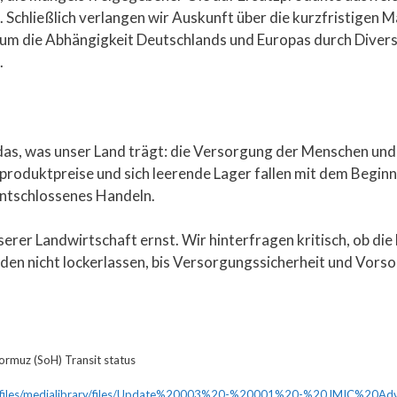
t. Schließlich verlangen wir Auskunft über die kurzfristigen
, um die Abhängigkeit Deutschlands und Europas durch Divers
.
das, was unser Land trägt: die Versorgung der Menschen und
oduktpreise und sich leerende Lager fallen mit dem Beginn 
entschlossenes Handeln.
erer Landwirtschaft ernst. Wir hinterfragen kritisch, ob die
en nicht lockerlassen, bis Versorgungssicherheit und Vorso
Hormuz (SoH) Transit status
ult/files/medialibrary/files/Update%20003%20-%20001%20-%20JMIC%20A