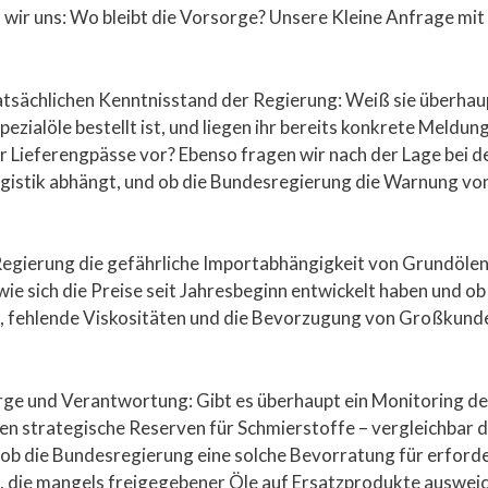
n wir uns: Wo bleibt die Vorsorge? Unsere Kleine Anfrage mi
tatsächlichen Kenntnisstand der Regierung: Weiß sie überhau
pezialöle bestellt ist, und liegen ihr bereits konkrete Meldu
 Lieferengpässe vor? Ebenso fragen wir nach der Lage bei d
ogistik abhängt, und ob die Bundesregierung die Warnung v
Regierung die gefährliche Importabhängigkeit von Grundöle
ie sich die Preise seit Jahresbeginn entwickelt haben und ob
n, fehlende Viskositäten und die Bevorzugung von Großkunden
orge und Verantwortung: Gibt es überhaupt ein Monitoring d
n strategische Reserven für Schmierstoffe – vergleichbar d
 ob die Bundesregierung eine solche Bevorratung für erforde
 die mangels freigegebener Öle auf Ersatzprodukte ausweich