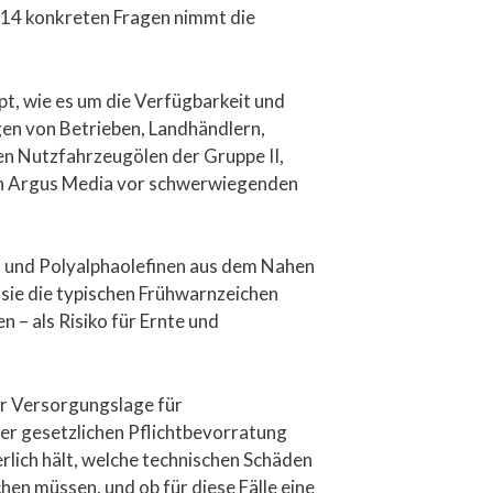
t 14 konkreten Fragen nimmt die
pt, wie es um die Verfügbarkeit und
ngen von Betrieben, Landhändlern,
en Nutzfahrzeugölen der Gruppe II,
on Argus Media vor schwerwiegenden
n und Polyalphaolefinen aus dem Nahen
 sie die typischen Frühwarnzeichen
 – als Risiko für Ernte und
er Versorgungslage für
er gesetzlichen Pflichtbevorratung
rlich hält, welche technischen Schäden
en müssen, und ob für diese Fälle eine