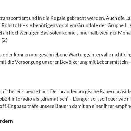
transportiert und in die Regale gebracht werden. Auch die 
 Rohstoff – sie benötigen vor allem Grundöle der Gruppe II.
el an hochwertigen Basisölen könne „innerhalb weniger Mon
 (2)
s oder können vorgeschriebene Wartungsintervalle nicht ein
mit die Versorgung unserer Bevölkerung mit Lebensmitteln –
chaft bereits heute hart. Der brandenburgische Bauernpräsi
24 Inforadio als „dramatisch“ – Dünger sei „so teuer wie nie
off-Engpass träfe unsere Bauern damit an einer ihrer empfindl
ordern