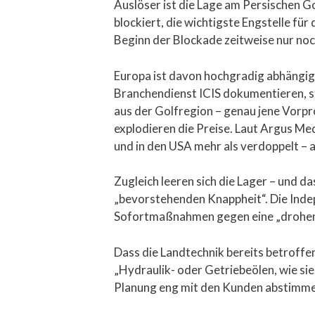
Auslöser ist die Lage am Persischen G
blockiert, die wichtigste Engstelle fü
Beginn der Blockade zeitweise nur noch
Europa ist davon hochgradig abhängig
Branchendienst ICIS dokumentieren, s
aus der Golfregion – genau jene Vorpr
explodieren die Preise. Laut Argus Med
und in den USA mehr als verdoppelt – 
Zugleich leeren sich die Lager – und 
„bevorstehenden Knappheit“. Die Inde
Sofortmaßnahmen gegen eine „drohende
Dass die Landtechnik bereits betroffen
„Hydraulik- oder Getriebeölen, wie si
Planung eng mit den Kunden abstimme