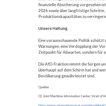
finanzielle Absicherung vorgesehen is
2026 sowie über langfristige Schritte
Produktionskapazitäten zu verringern
Unsere Haltung
Eine vorausschauende Politik schützt 
Warnungen, eine Verdopplung der Vorpr
Zeitpunkt für Abwarten, sondern für 
Die AfD-Fraktion nimmt die Sorgen uns
überhaupt auf dem Schirm hat und werd
Bevölkerung gewährleistet sind.
Quellen
(1) Joint Maritime Information Center: Strait of 
https://www.steamshipmutual.com/sites/defa