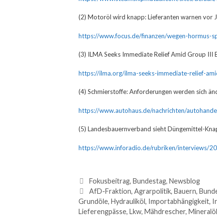
(2) Motoröl wird knapp: Lieferanten warnen vor J
https://www.focus.de/finanzen/wegen-hormus-
(3) ILMA Seeks Immediate Relief Amid Group III 
https://ilma.org/ilma-seeks-immediate-relief-ami
(4) Schmierstoffe: Anforderungen werden sich än
https://www.autohaus.de/nachrichten/autohand
(5) Landesbauernverband sieht Düngemittel-Kna
https://www.inforadio.de/rubriken/interviews/
Fokusbeitrag
,
Bundestag
,
Newsblog
AfD-Fraktion
,
Agrarpolitik
,
Bauern
,
Bunde
Grundöle
,
Hydrauliköl
,
Importabhängigkeit
,
I
Lieferengpässe
,
Lkw
,
Mähdrescher
,
Mineralö