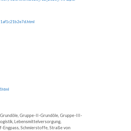
-1af1c21b2e7d.html
.html
Grundöle
,
Gruppe-II-Grundöle
,
Gruppe-III-
ogistik
,
Lebensmittelversorgung
,
f-Engpass
,
Schmierstoffe
,
Straße von