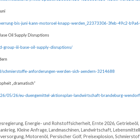
uni
sperrung-bis-juni-kann-motoroel-knapp-werden_22373306-3feb-49c2-b9a6
Base Oil Supply Disruptions
d-group-iii-base-oil-supply-disruptions/
dern
el/schmierstoffe-anforderungen-werden-sich-aendern-3214688
ppheit „dramatisch“
2026/05/26/eu-duengemittel-aktionsplan-landwirtschaft-brandeburg-wendorff
sregierung
,
Energie- und Rohstoffsicherheit
,
Ernte 2026
,
Getriebeöl
,
rankrieg
,
Kleine Anfrage
,
Landmaschinen
,
Landwirtschaft
,
Lebensmittell
lversorgung
,
Motorenöl
,
Persischer Golf
,
Preisexplosion
,
Schmierstof