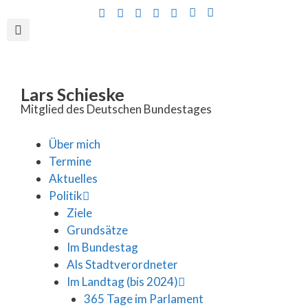
Inhalt
springen
Lars Schieske
Mitglied des Deutschen Bundestages
Über mich
Termine
Aktuelles
Politik
Ziele
Grundsätze
Im Bundestag
Als Stadtverordneter
Im Landtag (bis 2024)
365 Tage im Parlament