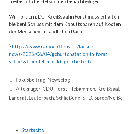
freiberufliche Hebammen benachteiligen.
Wir fordern: Der Kreißsaal in Forst muss erhalten
bleiben! Schluss mit dem Kaputtsparen auf Kosten
der Menschen im ländlichen Raum.
1
https://www.radiocottbus.de/lausitz-
news/2025/06/04/geburtenstation-in-forst-
schliesst-modellprojekt-gescheitert/
Fokusbeitrag
,
Newsblog
Altekrüger
,
CDU
,
Forst
,
Hebammen
,
Kreißsaal
,
Landrat
,
Lauterbach
,
Schließung
,
SPD
,
Spree/Neiße
Startseite