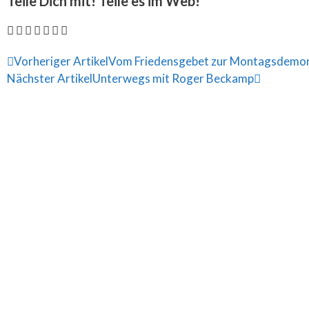
Teile Dich mit! Teile es im Web!
Vorheriger Artikel
Vom Friedensgebet zur Montagsdemonst
Nächster Artikel
Unterwegs mit Roger Beckamp