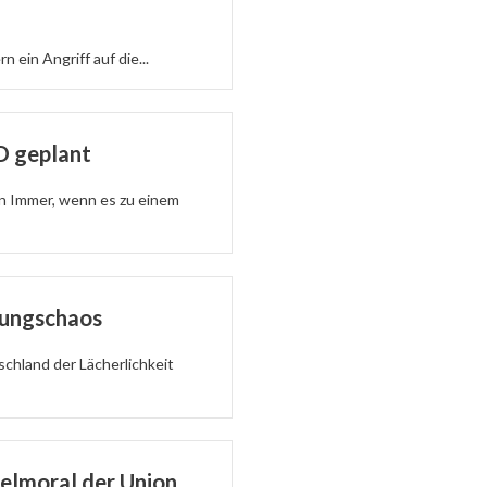
 ein Angriff auf die...
D geplant
en Immer, wenn es zu einem
rungschaos
chland der Lächerlichkeit
pelmoral der Union