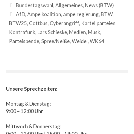
Bundestagswahl
,
Allgemeines
,
News (BTW)
AfD
,
Ampelkoalition
,
ampelregierung
,
BTW
,
BTW25
,
Cottbus
,
Cyberangriff
,
Kartellparteien
,
Kontrafunk
,
Lars Schieske
,
Medien
,
Musk
,
Parteispende
,
Spree/Neiße
,
Weidel
,
WK64
Unsere Sprechzeiten:
Montag & Dienstag:
9:00 – 12:00 Uhr
Mittwoch & Donnerstag:
9:00 – 12:00 Uhr | 15:00 – 18:00 Uhr