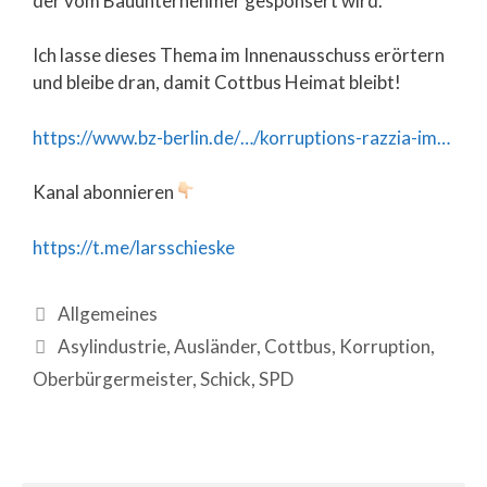
der vom Bauunternehmer gesponsert wird.“
Ich lasse dieses Thema im Innenausschuss erörtern
und bleibe dran, damit Cottbus Heimat bleibt!
https://www.bz-berlin.de/…/korruptions-razzia-im…
Kanal abonnieren
https://t.me/larsschieske
Allgemeines
Asylindustrie
,
Ausländer
,
Cottbus
,
Korruption
,
Oberbürgermeister
,
Schick
,
SPD