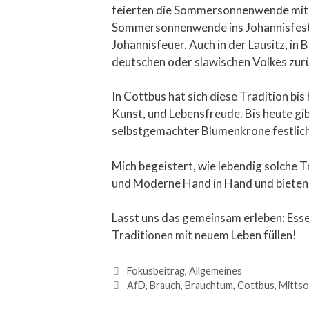
feierten die Sommersonnenwende mit W
Sommersonnenwende ins Johannisfest i
Johannisfeuer. Auch in der Lausitz, in 
deutschen oder slawischen Volkes zur
In Cottbus hat sich diese Tradition bis
Kunst, und Lebensfreude. Bis heute gi
selbstgemachter Blumenkrone festlich
Mich begeistert, wie lebendig solche 
und Moderne Hand in Hand und bieten
Lasst uns das gemeinsam erleben: Ess
Traditionen mit neuem Leben füllen!
Fokusbeitrag
,
Allgemeines
AfD
,
Brauch
,
Brauchtum
,
Cottbus
,
Mitts