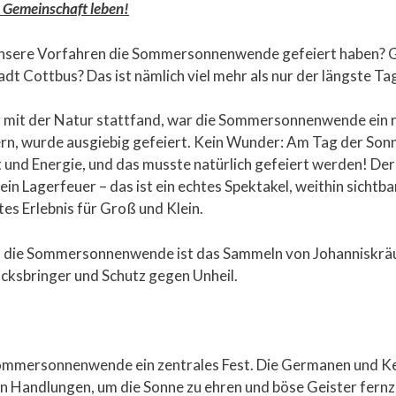
Gemeinschaft leben!
 unsere Vorfahren die Sommersonnenwende gefeiert haben? Ge
dt Cottbus? Das ist nämlich viel mehr als nur der längste Ta
g mit der Natur stattfand, war die Sommersonnenwende ein r
rn, wurde ausgiebig gefeiert. Kein Wunder: Am Tag der So
 und Energie, und das musste natürlich gefeiert werden! D
in Lagerfeuer – das ist ein echtes Spektakel, weithin sichtba
tes Erlebnis für Groß und Klein.
 die Sommersonnenwende ist das Sammeln von Johanniskräut
ücksbringer und Schutz gegen Unheil.
e Sommersonnenwende ein zentrales Fest. Die Germanen und K
en Handlungen, um die Sonne zu ehren und böse Geister fernz