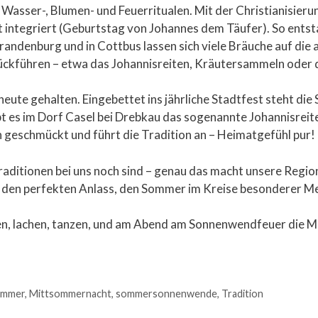
asser-, Blumen- und Feuerritualen. Mit der Christianisieru
ntegriert (Geburtstag von Johannes dem Täufer). So entst
Brandenburg und in Cottbus lassen sich viele Bräuche auf die a
ückführen – etwa das Johannisreiten, Kräutersammeln oder 
 heute gehalten. Eingebettet ins jährliche Stadtfest steht di
bt es im Dorf Casel bei Drebkau das sogenannte Johannisreit
 geschmückt und führt die Tradition an – Heimatgefühl pur!
Traditionen bei uns noch sind – genau das macht unsere Regi
 den perfekten Anlass, den Sommer im Kreise besonderer Me
en, lachen, tanzen, und am Abend am Sonnenwendfeuer die M
ommer
,
Mittsommernacht
,
sommersonnenwende
,
Tradition