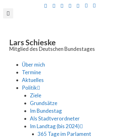
Inhalt
springen
Lars Schieske
Mitglied des Deutschen Bundestages
Über mich
Termine
Aktuelles
Politik
Ziele
Grundsätze
Im Bundestag
Als Stadtverordneter
Im Landtag (bis 2024)
365 Tage im Parlament