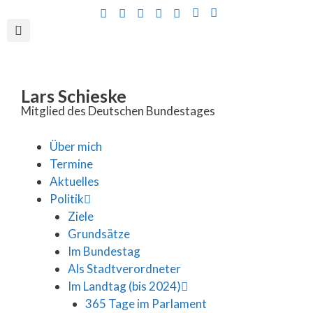
Inhalt
springen
Lars Schieske
Mitglied des Deutschen Bundestages
Über mich
Termine
Aktuelles
Politik
Ziele
Grundsätze
Im Bundestag
Als Stadtverordneter
Im Landtag (bis 2024)
365 Tage im Parlament