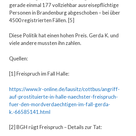
gerade einmal 177 vollziehbar ausreisepflichtige
Personen in Brandenburg abgeschoben – bei über
4500 registrierten Fällen. [5]
Diese Politik hat einen hohen Preis. Gerda K. und
viele andere mussten ihn zahlen.
Quellen:
[1] Freispruch im Fall Halle:
https://www.lr-online.de/lausitz/cottbus/angriff-
auf-prostituierte-in-halle-naechster-freispruch-
fuer-den-mordverdaechtigen-im-fall-gerda-
k.-66585141.html
[2] BGH rügt Freispruch – Details zur Tat: