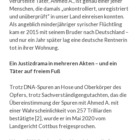
verurteilte Täter, Ahmed A., ist genau einer jener
Menschen, die damals „unkontrolliert, unregistriert
und unüberprüft“ in unser Land einreisen konnten.
Als angeblich minderjähriger syrischer Flüchtling
kam er 2015 mit seinem Bruder nach Deutschland –
und nur ein Jahr später lag eine deutsche Rentnerin
tot in ihrer Wohnung.
Ein Justizdrama in mehreren Akten – und ein
Täter auf freiem Fuß
Trotz DNA-Spuren an Hose und Oberkörper des
Opfers, trotz Sachverständigengutachten, das die
Übereinstimmung der Spuren mit Ahmed A. mit
einer Wahrscheinlichkeit von 257 Trilliarden
bestätigte [2], wurde er im Mai 2020 vom
Landgericht Cottbus freigesprochen.