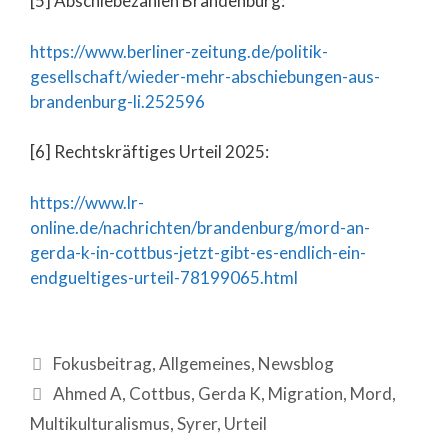
[5] Abschiebezahlen Brandenburg:
https://www.berliner-zeitung.de/politik-
gesellschaft/wieder-mehr-abschiebungen-aus-
brandenburg-li.252596
[6] Rechtskräftiges Urteil 2025:
https://www.lr-
online.de/nachrichten/brandenburg/mord-an-
gerda-k-in-cottbus-jetzt-gibt-es-endlich-ein-
endgueltiges-urteil-78199065.html
Fokusbeitrag
,
Allgemeines
,
Newsblog
Ahmed A
,
Cottbus
,
Gerda K
,
Migration
,
Mord
,
Multikulturalismus
,
Syrer
,
Urteil