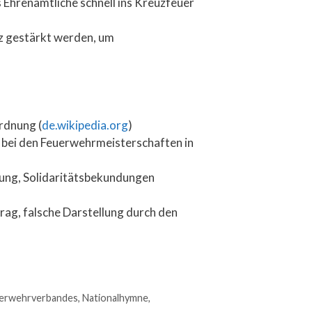
 Ehrenamtliche schnell ins Kreuzfeuer
z gestärkt werden, um
ordnung (
de.wikipedia.org
)
 bei den Feuerwehrmeisterschaften in
tung, Solidaritätsbekundungen
ag, falsche Darstellung durch den
erwehrverbandes
,
Nationalhymne
,