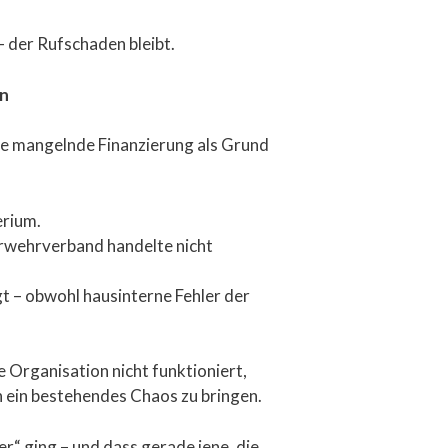
– der Rufschaden bleibt.
en
de mangelnde Finanzierung als Grund
erium.
erwehrverband handelte nicht
gt – obwohl hausinterne Fehler der
e Organisation nicht funktioniert,
n ein bestehendes Chaos zu bringen.
r“ ging – und dass gerade jene, die