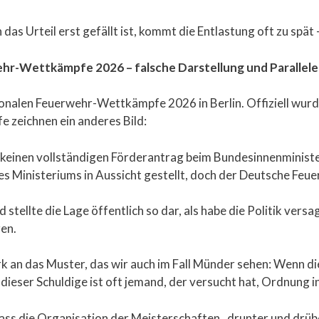
as Urteil erst gefällt ist, kommt die Entlastung oft zu spät 
hr-Wettkämpfe 2026 – falsche Darstellung und Parallel
onalen Feuerwehr-Wettkämpfe 2026 in Berlin. Offiziell wur
e zeichnen ein anderes Bild:
 keinen vollständigen Förderantrag beim Bundesinnenminist
s Ministeriums in Aussicht gestellt, doch der Deutsche Feu
ellte die Lage öffentlich so dar, als habe die Politik versa
en.
rk an das Muster, das wir auch im Fall Münder sehen: Wenn di
dieser Schuldige ist oft jemand, der versucht hat, Ordnung i
dass die Organisation der Meisterschaften „drunter und drübe