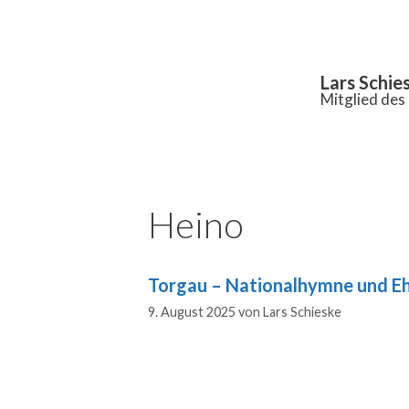
Inhalt
springen
Lars Schie
Mitglied de
Heino
Torgau – Nationalhymne und E
9. August 2025
von
Lars Schieske