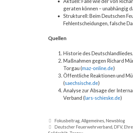
Aktuell: Fälle wie der von Ric
geraten können – unabhängig da
Strukturell: Beim Deutschen F
Fehlentscheidungen, falsche Dar
Quellen
Historie des Deutschlandliedes,
Maßnahmen gegen Richard Münde
Torgau (
maz-online.de
)
Öffentliche Reaktionen und Mün
(
saechsische.de
)
Analyse zur Absage der Intern
Verband (
lars-schieske.de
)
Fokusbeitrag
,
Allgemeines
,
Newsblog
Deutscher Feuerwehrverband
,
DFV
,
Ehr