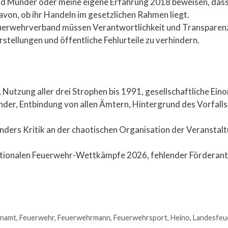
hard Münder oder meine eigene Erfahrung 2018 beweisen, dass
von, ob ihr Handeln im gesetzlichen Rahmen liegt.
euerwehrverband müssen Verantwortlichkeit und Transparen
stellungen und öffentliche Fehlurteile zu verhindern.
 Nutzung aller drei Strophen bis 1991, gesellschaftliche Ein
r, Entbindung von allen Ämtern, Hintergrund des Vorfalls
ders Kritik an der chaotischen Organisation der Veranstal
ationalen Feuerwehr-Wettkämpfe 2026, fehlender Förderantr
enamt
,
Feuerwehr
,
Feuerwehrmann
,
Feuerwehrsport
,
Heino
,
Landesfeu